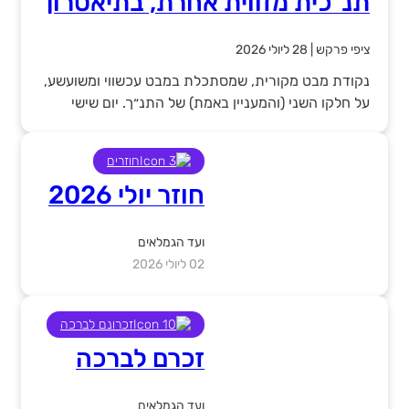
תנ"כית מזווית אחרת, בתיאטרון
תמונע
ציפי פרקש
|
28 ליולי 2026
נקודת מבט מקורית, שמסתכלת במבט עכשווי ומשועשע,
על חלקו השני (והמעניין באמת) של התנ״ך. יום שישי
7.8.26 בשעה 14:00 ו- מוצ"ש 8.8.26 בשעה 20:00,
בתיאטרון תמונע
חוזרים
חוזר יולי 2026
ועד הגמלאים
02 ליולי 2026
זכרונם לברכה
זכרם לברכה
ועד הגמלאים