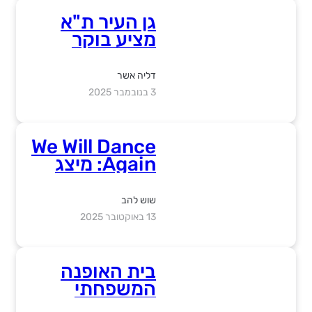
מקרצפים
רובוטים
גן העיר ת"א
מציע בוקר
חווייתי, שמוקדש
כולו לעולם
דליה אשר
הקולינריה,
3 בנובמבר 2025
התיבול והטעם
We Will Dance
Again: מיצג
הזיכרון
לראשונה
שוש להב
באירופה
13 באוקטובר 2025
בית האופנה
המשפחתי
GOLBARY