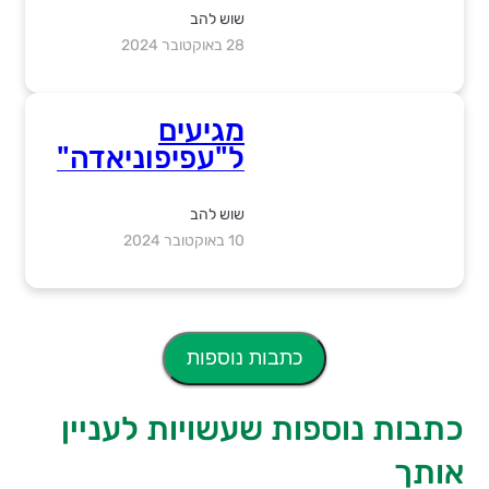
החולים רפאל
שוש להב
מתגייסים
28 באוקטובר 2024
להעלאת
המודעות לסרטן
השד
מגיעים
ל"עפיפוניאדה"
כפר עזה: לזכר
משפחת קוּץ
שוש להב
מכפר עזה
10 באוקטובר 2024
כתבות נוספות
כתבות נוספות שעשויות לעניין
אותך