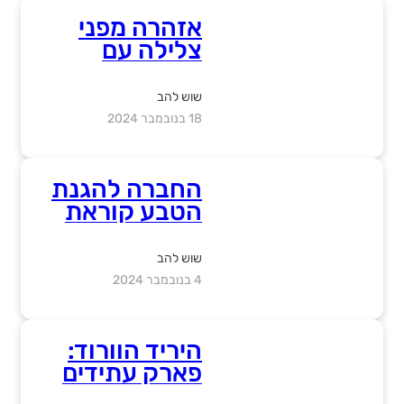
אזהרה מפני
צלילה עם
כרישים באזור
תחנת הכח
שוש להב
בחדרה
18 בנובמבר 2024
החברה להגנת
הטבע קוראת
לציבור לדווח על
תצפיות של
שוש להב
קיפוד ים,
4 בנובמבר 2024
שנעלם ממפרץ
אילת ופלש
לחופי הים
היריד הוורוד:
התיכון
פארק עתידים
תל אביב ובית