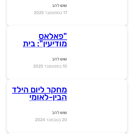
פותח 2 סניפים
שוש להב
ומשיק קולקציית
17 בספטמבר 2025
חג
"פאלאס
מודיעין": בית
הדיור המוגן
מקבוצת
שוש להב
עזריאלי, חוגג 7
10 בספטמבר 2025
שנים לפתיחתו
מחקר ליום הילד
הבין-לאומי
שוש להב
20 בנובמבר 2024