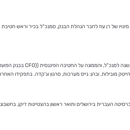
ריון דיסקונט בראשות ד"ר יוסי בכר, אישר ב 22.12 את מינויו של רן עוז לחבר הנהלת הבנק, ס
רן עוז, (48), כיהן בתפקידים ב
ברסיטה העברית בירושלים ותואר ראשון בהצטיינות דיקן, בחשבונ