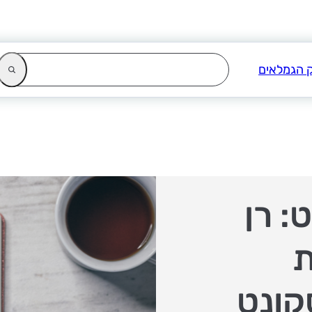
: רן
ת
קונט