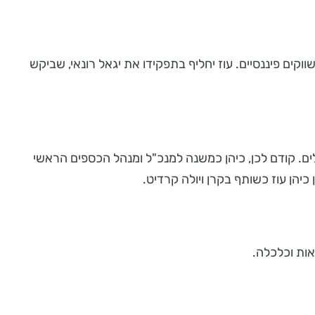
מנכ"ל בכיר וראש חטיבת שווקים פיננסיים. עוז יחליף בתפקידו את יגאל רונאי, שביקש
כירים במגזר הפיננסי, וביניהם משנה למנכ"ל, והממונה על החטיבה הפיננסית ((CFO בבנק הפועלים. קודם לכן, כיהן כמשנה למנכ"ל ומנהל הכספים הראשי
אות וכלכלה.