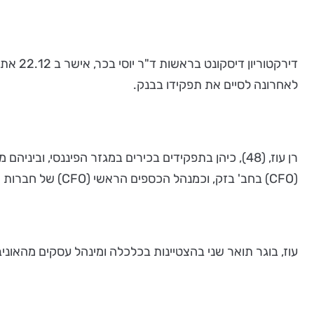
דירקטו
לאחרונה לסיים את תפקידו בבנק.
(CFO) בחב' בזק, וכמנהל הכספים הראשי (CFO) של חברות הייטק מובילות, ובהן: נייס מערכות, סרגון וג'קדה. בתפקידו האחרון כיהן עוז כשותף בקרן ויולה קרדיט.
עוז, בוגר תואר שני בהצטיינות בכלכלה ומינהל עסקים מהאוני