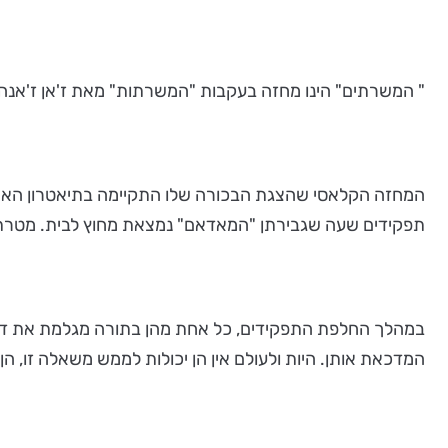
" המשרתים" הינו מחזה בעקבות "המשרתות" מאת ז'אן ז'אנה, כולל קטע מתוך "יומן מלחמה 2014" מאת סלמאן
תפקידים שעה שגבירתן "המאדאם" נמצאת מחוץ לבית. מטרת
במהלך החלפת התפקידים, כל אחת מהן בתורה מגלמת את דמ
המדכאת אותן. היות ולעולם אין הן יכולות לממש משאלה זו, ה