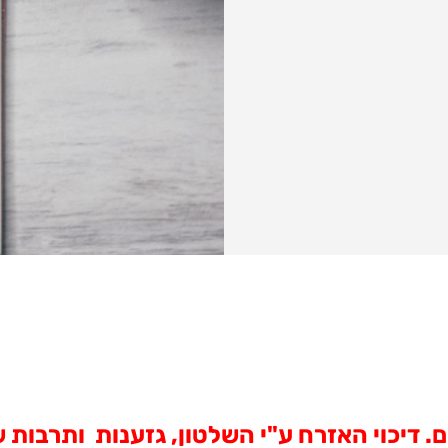
ם. דיכוי האזרח ע"י השלטון, גזענות ותרבות