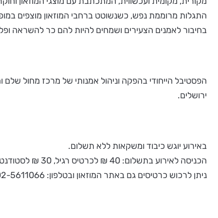
מקורית, מקומית ועכשווית, המתכתבת עם מוצגי המוזאון וחוקר
התגלות מרוממת נפש, כשנשוטט ברחבי המוזאון מוצפים במופעים
בחיבור לאמנים הצעירים ושמחים להיות להם כר להשראה ופלט
הפסטיבל הייחודי בהפקה וניהול אמנותי של מרכז מחול שלם וה
ירושלים.
באירוע יוגש כיבוד ומשקאות ללא תשלום.
הכניסה לאירוע בתשלום: 40 ₪ לכרטיס רגיל, 30 ₪ לסטודנטים. הכניסה למנויי המוזאון ללא תשלום. יש להציג הזמנה או לרכוש כרטיס כניסה לאירוע, מספר המקומות מוגבל.
ניתן לרכוש כרטיסים גם באתר המוזאון ובטלפון: 02-5611066