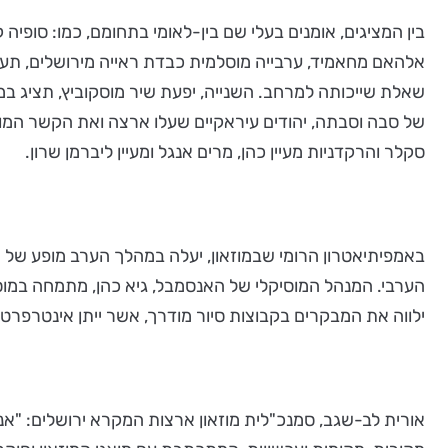
בין המציגים, אומנים בעלי שם בין-לאומי בתחומם, כמו: סופיה 
אלהאם מחאמיד, ערבייה מוסלמית כבדת ראייה מירושלים, תער
שאלת שייכותה למרחב. השנייה, יפעת שיר מוסקוביץ, תציג ב
של סבה וסבתה, יהודים עיראקיים שעלו ארצה ואת הקשר המו
סקלר והרקדניות מעיין כהן, מרים אנגל ומעיין ליברמן שרון.
באמפיתיאטרון הרומי שבמוזאון, יעלה במהלך הערב מופע של 
הערבי. המנהל המוסיקלי של האנסמבל, גיא כהן, מתמחה במוסיק
ילווה את המבקרים בקבוצות סיור מודרך, אשר ייתן אינטרפרטצ
אורית לב-שגב, סמנכ"לית מוזאון ארצות המקרא ירושלים: "אנו