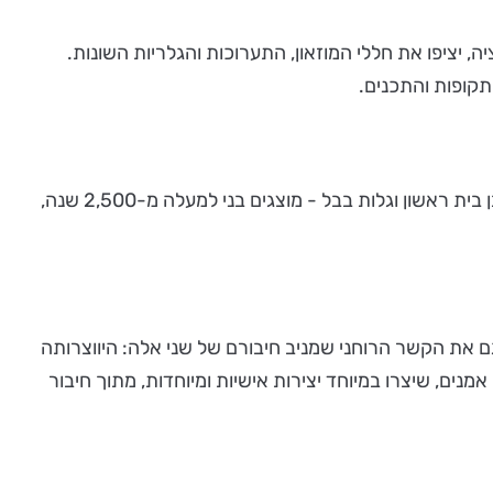
יה, יציפו את חללי המוזאון, התערוכות והגלריות השונות.
תקופות והתכנים.
גם בתערוכת "על נהרות בבל", שנפתחה לאחרונה במוזאון, יתקיימו מופעים מיוחדים שיחיו את המוצגים המרגשים מתקופת חורבן בית ראשון וגלות בבל - מוצגים בני למעלה מ-2,500 שנה,
גם את הקשר הרוחני שמניב חיבורם של שני אלה: היווצרותה
מנים, שיצרו במיוחד יצירות אישיות ומיוחדות, מתוך חיבור