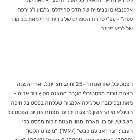
ליבוביץ נוביץ, "הסיפור על יאללה ורגע" - מאת יעל
אלפנבאום ובבימויה של הדס קריידלמן גלבוע ו"ג'ירפה
עפה" - עפ"י סדרת הספרים של נורית זרחי מאת בבימויו
של לביא זיטנר.
הפסטיבל, שזו שנתו ה-25 וחוגג חצי יובל, יארח השנה
הצגות זוכות מפסטיבלי העבר. ההצגה הקיץ של אביה -
מאת ובכיכובה של גילה אלמגור, שעלתה בפסטיבל חיפה
הבינלאומי הראשון להצגות ילדים, תפתח את יום הפסטיבל
השלישי. יום בו יתארחו מגוון הצגות זוכות מפסטיבלי
העבר: "וגר זאב עם כבש" (1997), "מוצרט הקטן"