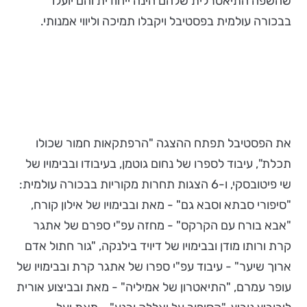
שהשפה התיאטרלית שלהם הינה ייחודית והם יועלו
בבכורה עולמית בפסטיבל ויקבלו תמיכה וליווי אמנותי.
את הפסטיבל תפתח ההצגה "הרפתקאות חמור שכולו
תכלת", עיבוד לספרו של נחום גוטמן, בעיבודו ובבימויו של
שי פיטובסקי, ו-6 הצגות תחרות מקוריות בבכורה עולמית:
"סיפורי סבתא וסבא גם" - מאת ובבימויו של אילון קורח,
"אבא בורח עם הקרקס" - מחזה עפ"י ספרם של אתגר
קרת ורותו מודן ובבימויו של דיויד בילנקה, "גור חתול אדם
ארוך שיער" - עיבוד עפ"י ספרו של אתגר קרת ובבימויו של
עופר עמרם, "התיאטרון של אמיליה" - מאת ובביצוע אורית