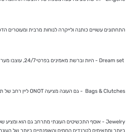
התחתונים עשויים כותנה ולייקרה לנוחות מרבית ומעוטרים הדפס
Dream set - היות וברשת מאמינים בפרטי 24/7, עוצבו מערכות לבוש לשעות הפנאי בבית ומחוצה לו. כמו כן, ניתן למצוא בקולקציה פיג'מות מפנקות מסריגי כותנה מודפסים.
Bags & Clutches - גם העונה מציעה ONOT ליין רחב של תיקים וקלאצ'ים לערב או ליום-יום, בגדלים שונים ובצבעוניות המתאימה לקולקציה.
Jewelry - אוסף התכשיטים העונתי מתרחב גם הוא ומצי
ביותר ומתאימים לטרנדים החמים והאופנתיים ביותר של העונה