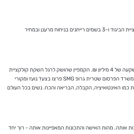
מוצרי קוסמטיקה - כל מה שצריך כדי למלא את תיק האיפור המושלם. העונה השיקה הרשת לקים בצבעוניות המותאמת לקולקציית הביגוד ו-3 בשמים רייחנים בניחוח מרענן ובמחיר
רשת האופנה ONOT, מעלה קמפיין פרסום חדשני, ייחודי ויוצא דופן, בהשקעה של 4 מיליון ₪. הקמפיין שהושק לרגל השקת קולקציית
קיץ 2015, הינו בכיכובה של הדוגמנית ואשת העסקים מיכאלה ברקו, הפרזנטורית של הרשת. ONOT בשיתוף פעולה ראשון עם משרד הפרסום שטרית גרופ SMG פרצו בצעד נועז ומקורי
ת כמו האינטואיציה, הקבלה, הבריאה והכח. נשים בכל העולם
שנשים אוהבות אותה. מהות האישה והתכונות המאפיינות אותה - רוך יחד