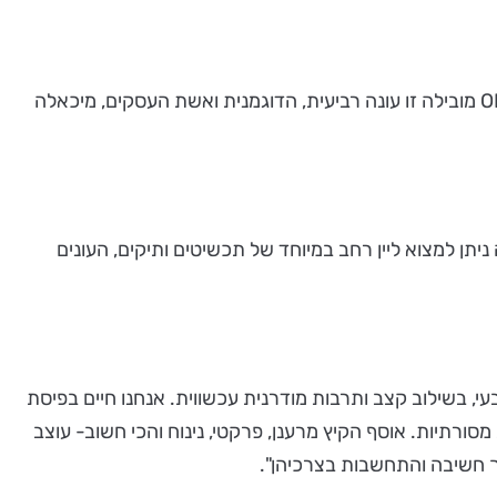
רשת האופנה עונות ידועה במידות הנדיבות של מוצריה, וזנ חשוב ומעורר אהדה לגישה חיובית זו! את קמפיין הקיץ של רשת ONOT מובילה זו עונה רביעית, הדוגמנית ואשת העסקים, מיכאלה
תן למצוא ליין רחב במיוחד של תכשיטים ותיקים, העונים
י, בשילוב קצב ותרבות מודרנית עכשווית. אנחנו חיים בפיסת
מסורתיות. אוסף הקיץ מרענן, פרקטי, נינוח והכי חשוב- עוצב
וך חשיבה והתחשבות בצרכיהן".