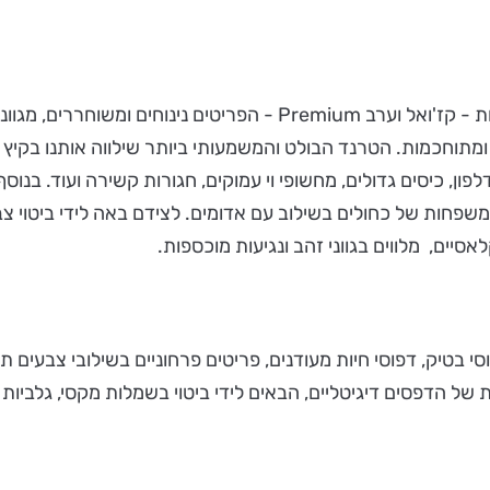
קולקצית הקיץ של רשת ONOT נחלקת לשתי קטגוריות עיקריות - קז'ואל וע
דות ומתוחכמות. הטרנד הבולט והמשמעותי ביותר שילווה אותנו ב
 מכנסי פדלפון, כיסים גדולים, מחשופי וי עמוקים, חגורות קשירה ועו
 ומשפחות של כחולים בשילוב עם אדומים. לצידם באה לידי ביטוי 
לאסיים, מלווים בגווני זהב ונגיעות מוכספות.
 בטיק, דפוסי חיות מעודנים, פריטים פרחוניים בשילובי צבעים תו
ל הדפסים דיגיטליים, הבאים לידי ביטוי בשמלות מקסי, גלביות מ