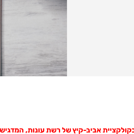
 בקולקציית אביב-קיץ של רשת עונות,
המדגישה