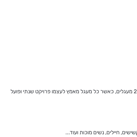
מעגל נשים 5 הינו חלק מארגון בינלאומי של נשים צעירות, שפועלות למען הקהילה, ללא כל תמורה או רווח. בארץ פועלים כיום 20 מעגלים, כאשר כל מעגל מאמץ לעצמו פרויקט שנתי ופועל