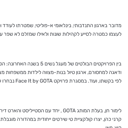
מדובר בארגון התנדבותי, בינלאומי א-פוליטי, שמטרתו לעודד 
לעצמו כמטרה לסייע לקהילות שונות ולאילו שמזלם לא שפר על
בין הפרויקטים הבולטים ש
ודאגה למחסורם, ארגון טיול בנות-מצווה לילדות ממשפחות מצ
לפי בקשתו, ועוד. במסגרת פרויקט Face It by GOTA נבחרו עשרים נשים משפיעות וחזקות בתחום האופנה, הלייף סטייל והתרבות, אשר פניהן הודפסו על גבי קולקציית טי-שירט מדליקה.
לימור חן, בעלת המותג GOTA , יחד עם 
קרני כהן, יצרו קולקציית טי שירטים ייחודית במהדורה מוגבל
קיץ, פאן.