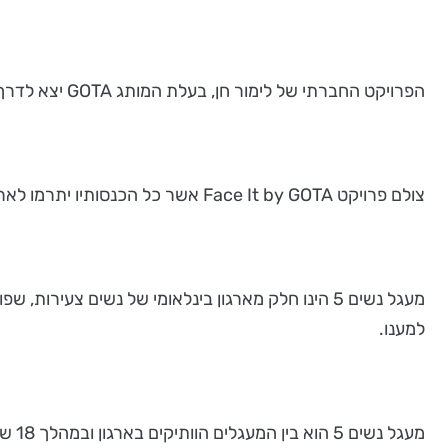
הפרויקט החברתי של לימור חן, בעלת המותג GOTA יצא לדרך. לאחרונה
צולם פרויקט Face It by GOTA אשר כל הכנסותיו יתרמו לארגון "מעגל נשים".
למענו.
מעגל נשים 5 הוא בין המעגלים הוותיקים בארגון ובמהלך 18 שנות פעילותו נרתם לטובת ילדים חולים, ילדים ממשפחות מצוקה, קשישים, חיילים, נשים מוכות ועוד...