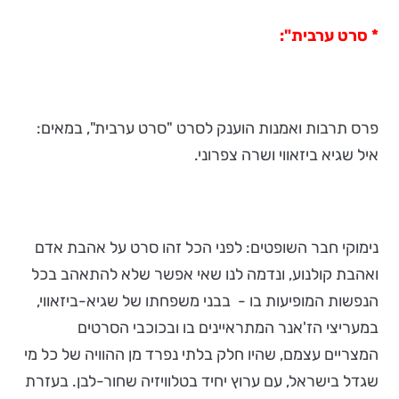
* סרט ערבית":
פרס תרבות ואמנות הוענק לסרט "סרט ערבית", במאים:
איל שגיא ביזאווי ושרה צפרוני.
נימוקי חבר השופטים: לפני הכל זהו סרט על אהבת אדם
ואהבת קולנוע, ונדמה לנו שאי אפשר שלא להתאהב בכל
הנפשות המופיעות בו - בבני משפחתו של שגיא-ביזאווי,
במעריצי הז'אנר המתראיינים בו ובכוכבי הסרטים
המצריים עצמם, שהיו חלק בלתי נפרד מן ההוויה של כל מי
שגדל בישראל, עם ערוץ יחיד בטלוויזיה שחור-לבן. בעזרת