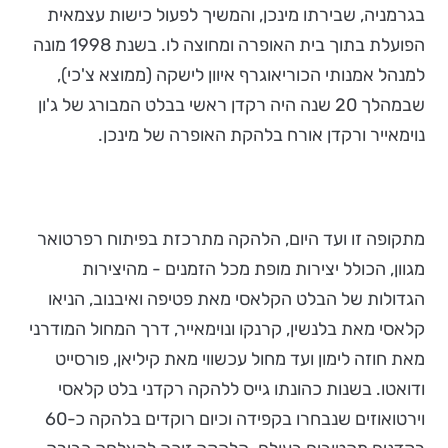
בגרמניה, שבירתו מינכן, והמשיך לפעול כישות עצמאית
הפועלת בתוך בית האופרה ומחוצה לו. בשנת 1998 מונה
למנהל אמנותי הכוריאוגרף איוון לישקה (ממוצא צ'כי),
שבמהלך 20 שנה היה רקדן ראשי בבלט המבורג של ג'ון
נוימאייר ורקדן אורח בלהקת האופרה של מינכן.
מתקופה זו ועד היום, הלהקה מתרכזת בפיתוח רפרטואר
מגוון, הכולל יצירות מופת מכל הזמנים - מהיצירות
הגדולות של הבלט הקלאסי מאת פטיפה ואיבנוב, הניאו
קלאסי מאת בלנשין, קרנקו ונוימאייר, דרך המחול המודרני
מאת חוזה לימון ועד מחול עכשווי מאת קיליאן, פורסייט
ודואטו. בשנות כהונתו גייס ללהקה רקדני בלט קלאסי
וירטואוזים שנבחרו בקפידה וכיום רוקדים בלהקה כ-60