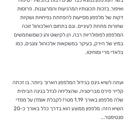
בשר המלפפון נמצא כבר שנים רבות בתכשירי טיפוח
ואיפור, בזכות תכונותיו המרגיעות והמרעננות. פרוסות
דקות של מלפפון מסייעות להפחתת נפיחויות ושקיות
שחורות מתחת לעיניים. וגם בתחום האלכוהול זוכה
המלפפון לפופולריות רבה, הן לקישוט והן כשמשתמשים
במיץ של הירק, בעיקר במשקאות אלכוהול צוננים, כמו
בלאדי מרי ומוחיטו.
ועתה לשיא גינס בגידול המלפפון הארוך ביותר, בו זכתה
קלייר פירס מבריטניה, שהצליחה לגדל בגינה הביתית
שלה מלפפון באורך 1.19 מטר! לקבלת אומדן על ממדי
השיא הזה: מלפפון ממוצע הוא בדרך כלל באורך כ-20
סנטימטר...