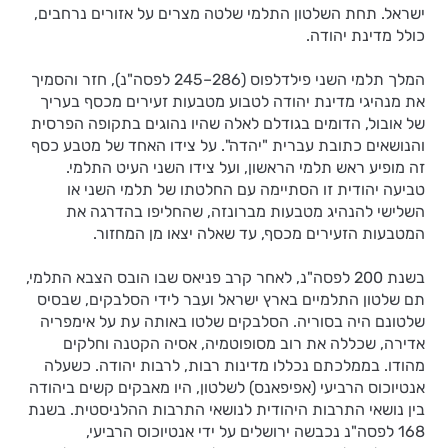
ישראל. תחת השלטון התלמי שלטה מצרים על אזורים נרחבים,
כולל מדינת יהודה.
המלך תלמי השני פילדלפוס (286–245 לפסה"נ), חזר והסמיך
את מנהיגי מדינת יהודה לטבוע מטבעות זעירים מכסף בעריך
של אובול, הדומים בגודלם לאלה שהיו נהוגים בתקופה הפרסית
והנושאים כתובת עברית "יהדה". על צידו האחד של מטבע כסף
זה מופיע ראש תלמי הראשון, ועל צידו השני העיט התלמי.
טביעה יהודית זו הסתיימה עם החלטתו של תלמי השני או
השלישי להנהיג מטבעות מברונזה, שהחליפו בהדרגה את
המטבעות הזעירים מכסף, עד שאלה יצאו מן המחזור.
בשנת 200 לפסה"נ, לאחר קרב פניאס שבו הובס הצבא התלמי,
תם שלטון התלמיים בארץ ישראל ועבר לידי הסלבקים, שבסיס
שלטונם היה בסוריה. הסלבקים שלטו באותה עת על אימפריה
אדירה, שכללה את רוב מסופוטמיה, אסיה הקטנה וחלקים
מהודו. בממלכתם נכללו מדינות רבות, לרבות יהודה. כשעלה
אנטיוכוס הרביעי (אפיפאנס) לשלטון, היו מאבקים קשים ביהודה
בין נושאי התרבות היהודית לנושאי התרבות ההלניסטית. בשנת
168 לפסה"נ נכבשה ירושלים על ידי אנטיוכוס הרביעי,