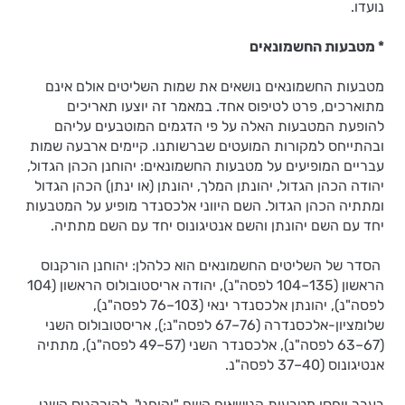
נועדו.
* מטבעות החשמונאים
מטבעות החשמונאים נושאים את שמות השליטים אולם אינם
מתוארכים, פרט לטיפוס אחד. במאמר זה יוצעו תאריכים
להופעת המטבעות האלה על פי הדגמים המוטבעים עליהם
ובהתייחס למקורות המועטים שברשותנו. קיימים ארבעה שמות
עבריים המופיעים על מטבעות החשמונאים: יהוחנן הכהן הגדול,
יהודה הכהן הגדול, יהונתן המלך, יהונתן (או ינתן) הכהן הגדול
ומתתיה הכהן הגדול. השם היווני אלכסנדר מופיע על המטבעות
יחד עם השם יהונתן והשם אנטיגונוס יחד עם השם מתתיה.
הסדר של השליטים החשמונאים הוא כלהלן: יהוחנן הורקנוס
הראשון (135–104 לפסה"נ), יהודה אריסטובולוס הראשון (104
לפסה"נ), יהונתן אלכסנדר ינאי (103–76 לפסה"נ),
שלומציון-אלכסנדרה (76–67 לפסה"נ;), אריסטובולוס השני
(67–63 לפסה"נ), אלכסנדר השני (57–49 לפסה"נ), מתתיה
אנטיגונוס (40–37 לפסה"נ.
בעבר יוחסו מטבעות הנושאים השם "יהוחנן", להורקנוס השני