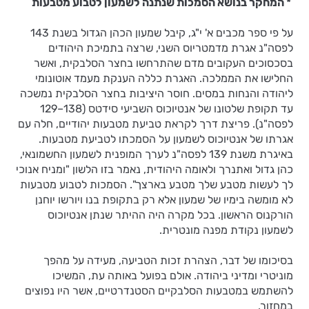
* המחקר בנושא הסמכות שנתנה לשמעון לטבוע מטבעות
על פי ספר מכבים א' י"ג, קיבל שמעון הכהן הגדול בשנת 143
לפסה"נ אגרת מדמטריוס השני, שרצה בתמיכת היהודים
בסכסוכים העקובים מדם שהתרחשו בחצר הסלבקית, ואשר
החלישו את הממלכה. האגרת כללה הענקת מעמד אוטונומי
ליהודה והנחות במסים. חוסר היציבות בחצר הסלבקית נמשכה
עד תקופת שלטונו של אנטיוכוס השביעי סידטס (138–129
לפסה"נ). פריצת דרך לקראת טביעת מטבעות יהודיים, חלה עם
אגרתו של אנטיוכוס לשמעון על הסמכתו לטביעת מטבעות.
באיגרת משנת 139 לפסה"נ לערך המופנית לשמעון החשמונאי,
כהן גדול ואתנרך ולאומה היהודית, נאמר בזו הלשון "ומניח אנוכי
לך לעשות מטבע שלך מטבע בארצך". הסמכות לטבוע מטבעות
לא מומשה בימיו של שמעון אלא רק בתקופת בנו ויורשו יוחנן
הורקנוס הראשון. בכל מקרה היה ההיתר שנתן אנטיוכוס
לשמעון נקודת מפנה מונטרית.
בסיכומו של דבר, הצהרת זכות הטביעה, מעידה על מהפך
מוניטרי ומדיני ביהודה. אולם בפועל באותה עת, המשיכו
להשתמש במטבעות הסלבקיים הסטנדרטיים, אשר היו נפוצים
במחזור.