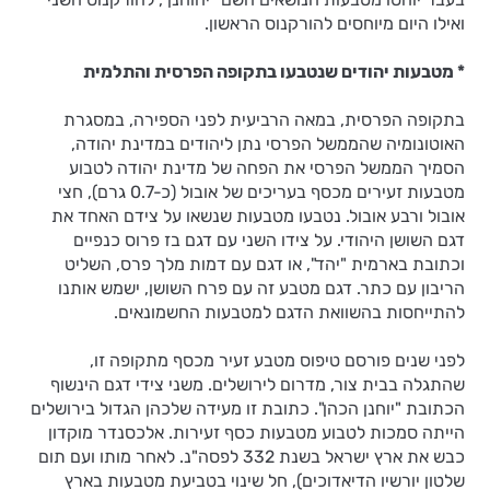
ואילו היום מיוחסים להורקנוס הראשון.
* מטבעות יהודים שנטבעו בתקופה הפרסית והתלמית
בתקופה הפרסית, במאה הרביעית לפני הספירה, במסגרת
האוטונומיה שהממשל הפרסי נתן ליהודים במדינת יהודה,
הסמיך הממשל הפרסי את הפחה של מדינת יהודה לטבוע
מטבעות זעירים מכסף בעריכים של אובול (כ-0.7 גרם), חצי
אובול ורבע אובול. נטבעו מטבעות שנשאו על צידם האחד את
דגם השושן היהודי. על צידו השני עם דגם בז פרוס כנפיים
וכתובת בארמית "יהד", או דגם עם דמות מלך פרס, השליט
הריבון עם כתר. דגם מטבע זה עם פרח השושן, ישמש אותנו
להתייחסות בהשוואת הדגם למטבעות החשמונאים.
לפני שנים פורסם טיפוס מטבע זעיר מכסף מתקופה זו,
שהתגלה בבית צור, מדרום לירושלים. משני צידי דגם הינשוף
הכתובת "יוחנן הכהן". כתובת זו מעידה שלכהן הגדול בירושלים
הייתה סמכות לטבוע מטבעות כסף זעירות. אלכסנדר מוקדון
כבש את ארץ ישראל בשנת 332 לפסה"נ. לאחר מותו ועם תום
שלטון יורשיו הדיאדוכים), חל שינוי בטביעת מטבעות בארץ