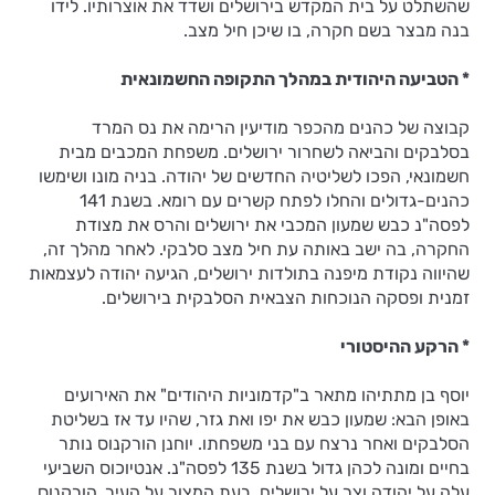
שהשתלט על בית המקדש בירושלים ושדד את אוצרותיו. לידו
בנה מבצר בשם חקרה, בו שיכן חיל מצב.
* הטביעה היהודית במהלך התקופה החשמונאית
קבוצה של כהנים מהכפר מודיעין הרימה את נס המרד
בסלבקים והביאה לשחרור ירושלים. משפחת המכבים מבית
חשמונאי, הפכו לשליטיה החדשים של יהודה. בניה מונו ושימשו
כהנים-גדולים והחלו לפתח קשרים עם רומא. בשנת 141
לפסה"נ כבש שמעון המכבי את ירושלים והרס את מצודת
החקרה, בה ישב באותה עת חיל מצב סלבקי. לאחר מהלך זה,
שהיווה נקודת מיפנה בתולדות ירושלים, הגיעה יהודה לעצמאות
זמנית ופסקה הנוכחות הצבאית הסלבקית בירושלים.
* הרקע ההיסטורי
יוסף בן מתתיהו מתאר ב"קדמוניות היהודים" את האירועים
באופן הבא: שמעון כבש את יפו ואת גזר, שהיו עד אז בשליטת
הסלבקים ואחר נרצח עם בני משפחתו. יוחנן הורקנוס נותר
בחיים ומונה לכהן גדול בשנת 135 לפסה"נ. אנטיוכוס השביעי
עלה על יהודה וצר על ירושלים. בעת המצור על העיר, הורקנוס