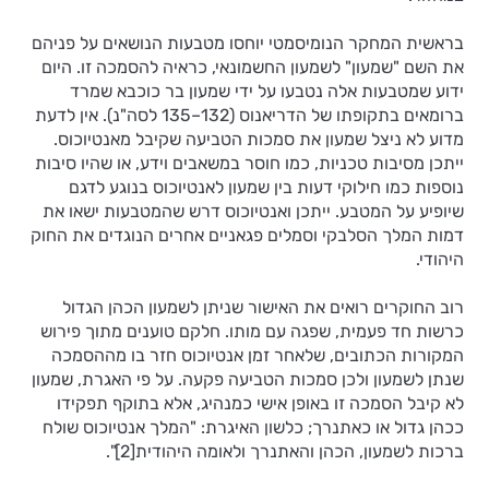
בראשית המחקר הנומיסמטי יוחסו מטבעות הנושאים על פניהם
את השם "שמעון" לשמעון החשמונאי, כראיה להסמכה זו. היום
ידוע שמטבעות אלה נטבעו על ידי שמעון בר כוכבא שמרד
ברומאים בתקופתו של הדריאנוס (132–135 לסה"נ). אין לדעת
מדוע לא ניצל שמעון את סמכות הטביעה שקיבל מאנטיוכוס.
ייתכן מסיבות טכניות, כמו חוסר במשאבים וידע, או שהיו סיבות
נוספות כמו חילוקי דעות בין שמעון לאנטיוכוס בנוגע לדגם
שיופיע על המטבע. ייתכן ואנטיוכוס דרש שהמטבעות ישאו את
דמות המלך הסלבקי וסמלים פגאניים אחרים הנוגדים את החוק
היהודי.
רוב החוקרים רואים את האישור שניתן לשמעון הכהן הגדול
כרשות חד פעמית, שפגה עם מותו. חלקם טוענים מתוך פירוש
המקורות הכתובים, שלאחר זמן אנטיוכוס חזר בו מההסמכה
שנתן לשמעון ולכן סמכות הטביעה פקעה. על פי האגרת, שמעון
לא קיבל הסמכה זו באופן אישי כמנהיג, אלא בתוקף תפקידו
ככהן גדול או כאתנרך; כלשון האיגרת: "המלך אנטיוכוס שולח
ברכות לשמעון, הכהן והאתנרך ולאומה היהודית[2]".