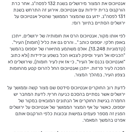
אנטיוכוס את המצור מירושלים בשנת 132 לפסה"נ. אחר כרת
הורקנוס ברית ידידות עם אנטיוכוס. אירוע זה התרחש בשנת
131 לפסה"נ. ידוע גם שהמצור הממושך שהטיל אנטיוכוס על
ירושלים הסתיים בתיווך רומי.
לפי אותו מקור, אנטיוכוס הרס את חומותיה של ירושלים, ייתכן
באופן חלקי. יוספוס כותב ".. והרס גם את כליל (חומות) העיר".
(קדמוניות 13.248). אולם משתמע מתיאורו של יוספוס בהמשך
"הכניסו אל העיר וסיפק לצבאו הכל בשפע ובידידות (ולא כתוב
"ואנטיוכוס נכנס אל העיר", כי אז אין לעיר חומות), שירושלים לא
הפכה לעיר פרזות. ייתכן ואנטיוכוס החל להרוס קטע מהחומות
בצפון העיר, במהלך המצור.
לדעת רוב החוקרים אנטיוכוס סידטס שם מצור קשה וממושך על
ירושלים אשר נסתיים בהסכם כניעה חריף. לדעת המחבר יש
החמרה בגישת החוקרים אל הנתונים המובאים במקור של
יוספוס, כאשר על אף המצור הממושך של אנטיוכוס על ירושלים
הפגין זה מספר פעמים גמישות ונכונות כלפי הורקנוס אותם
אפרט בהמשך המאמר.