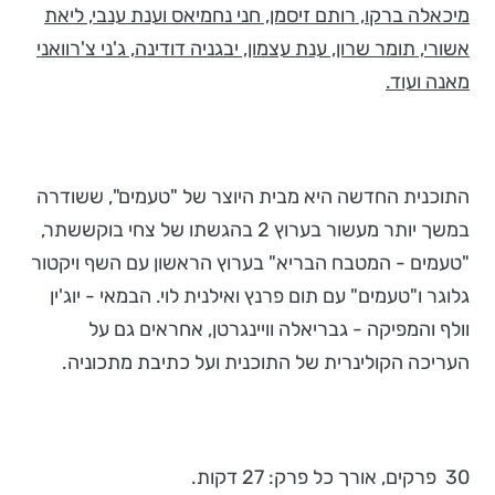
מיכאלה ברקו, רותם זיסמן, חני נחמיאס וענת ענבי, ליאת
אשורי, ת
ומר שרון
, ענת עצמון,
יבגניה דודינה,
ג'ני צ'רוואני
מאנה
ועוד
.
התוכנית החדשה היא מבית היוצר של "טעמים", ששודרה
במשך יותר מעשור בערוץ 2 בהגשתו של צחי בוקששתר,
"טעמים - המטבח הבריא" בערוץ הראשון עם השף ויקטור
גלוגר ו"טעמים" עם תום פרנץ ואילנית לוי. הבמאי - יוג'ין
וולף והמפיקה - גבריאלה וויינגרטן, אחראים גם על
העריכה הקולינרית של התוכנית ועל כתיבת מתכוניה.
30 פרקים, אורך כל פרק: 27 דקות.