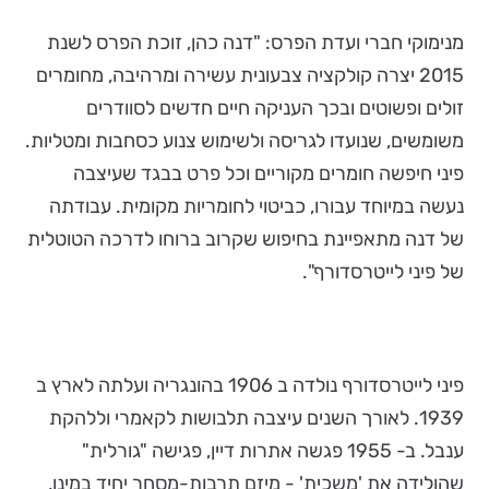
מנימוקי חברי ועדת הפרס: "דנה כהן, זוכת הפרס לשנת
2015 יצרה קולקציה צבעונית עשירה ומרהיבה, מחומרים
זולים ופשוטים ובכך העניקה חיים חדשים לסוודרים
משומשים, שנועדו לגריסה ולשימוש צנוע כסחבות ומטליות.
פיני חיפשה חומרים מקוריים וכל פרט בבגד שעיצבה
נעשה במיוחד עבורו, כביטוי לחומריות מקומית. עבודתה
של דנה מתאפיינת בחיפוש שקרוב ברוחו לדרכה הטוטלית
של פיני לייטרסדורף".
פיני לייטרסדורף נולדה ב 1906 בהונגריה ועלתה לארץ ב
1939. לאורך השנים עיצבה תלבושות לקאמרי וללהקת
ענבל. ב- 1955 פגשה אתרות דיין, פגישה "גורלית"
שהולידה את 'משכית' - מיזם תרבות-מסחר יחיד במינו,