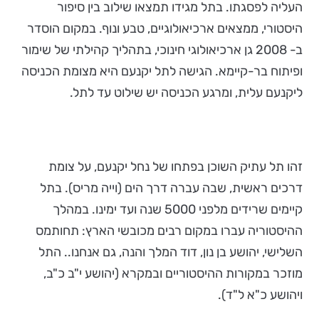
העליה לפסגתו. בתל מגידו תמצאו שילוב בין סיפור
היסטורי, ממצאים ארכיאולוגיים, טבע ונוף. במקום הוסדר
ב- 2008 גן ארכיאולוגי חינוכי, בתהליך קהילתי של שימור
ופיתוח בר-קיימא. הגישה לתל יקנעם היא מצומת הכניסה
ליקנעם עלית, ומרגע הכניסה יש שילוט עד לתל.
זהו תל עתיק השוכן בפתחו של נחל יקנעם, על צומת
דרכים ראשית, שבה עברה דרך הים (וייה מריס). בתל
קיימים שרידים מלפני 5000 שנה ועד ימינו. במהלך
ההיסטוריה עברו במקום רבים מכובשי הארץ: תחותמס
השלישי, יהושע בן נון, דוד המלך והנה, גם אנחנו.. התל
מוזכר במקורות ההיסטוריים ובמקרא (יהושע י"ב כ"ב,
ויהושע כ"א ל"ד).