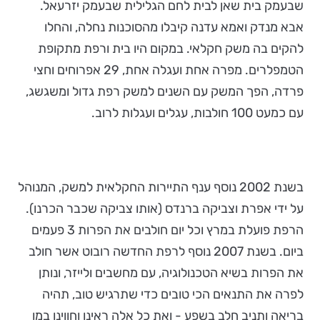
שבעמק בית שאן לבית לחם הגלילית שבעמק יזרעאל.
אבא מנדק ואמא עדנה קיבלו מהסוכנות נחלה, והחלו
להקים בה משק חקלאי. במקום היו בית ורפת מתקופת
הטמפלרים. מפרה אחת ועגלה אחת, 29 אפרוחים וחצי
פרדה, הפך המשק עם השנים למשק רפת גדול ומשגשג,
עם כמעט 100 חולבות, עגלים ועגלות לרוב.
בשנת 2002 נוסף ענף התיירות החקלאית למשק, המנוהל
על ידי אפרת וצביקה ברנדס (אותו צביקה שכבר הכרנו).
הרפת פועלת במרץ וכל יום חולבים את הפרות 3 פעמים
ביום. בשנת 2007 נוסף לרפת החדשה רובוט אשר חולב
את הפרות בשיא הטכנולוגיה, עם מחשבים ולייזר, ונותן
לפרה את התנאים הכי טובים כדי שתרגיש טוב, תהיה
בריאה ותניב חלב בשפע - ואת כל אלה ראינו וחווינו במו