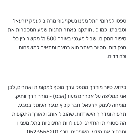
טפסו למרומי התל ממנו נשקף נוף מרהיב לעמק יזרעאל
וסביבתו. כמו כן, הותקנו באתר תחנות שמע המספרות את
סיפור המקום. שביל מעגלי באורך 500 מ' מקשר בין כל
הנקודות. הסיור באתר הוא בחינם ומתאים למשפחות
ולבודדים.
כידוע, סיור מודרך מספק ערך מוסף למקומות ואתרים, לכן
אני ממליצה על אברהם מעוז (אבס) - מורה דרך וותיק,
מומחה לעמק יזרעאל, חבר קבוץ גניגר העוסק בטבע,
תרפיה ומדריך הישרדות, שהוביל אותנו לאורך התקופות
ההיסטוריות והחזירנו לפעילויות החינוכיות בתל, מעניין
ומרחיב את הידע והאופקים. טל': 0523556201