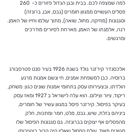
למה שמצפה לכם. בבית ובגן הגדול פזורים כ- 260
פסלים העשויים ממגוון חומרים (גבס, אבן, ברונזה)
וסגנונות (מוזיקה, מחול, שואה), מתוך עולמו וחייו של האמן.
רנה, אלמנתו של האמן, מארחת לסיורים מודרכים
ומרגשים.
אלכסנדר קירזנר נולד בשנת 1926 בעיר סנט פטרסבורג
ברוסיה. כבן למשפחת אמנים, חי ונשם אמנות מרגע
הולדתו, ובצעירותו עסק בתחומי אמנות שונים כגון: משחק,
ריקוד, ציור וצילום. הוא עלה לישראל ב 1927 ומאז עסק
בעיקר בפיסול. קירזנר פיסל במגוון עשיר של חומרים,
ביניהם בזלת, שיש, גבס, מלט, חמר ומתכות, חלק
מהפסלים אף יצוקים בברונזה. גם סגנונות הפיסול שלו
מגוונים מאוד. עולם המחול שאליו היה קרוב בצעירותו,