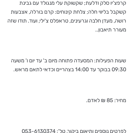
קרפצ'יו סלק ודלעת; שקשוקת עלי מנגולד עם גבינת
קשקבל בליווי חלה; צלחת קינוחים: קרם בורלה, אצבעות
רושה, מעדן חלבה וגרעינים, טראפלס צ'ילי, ועוד. תודו שזה
מעורר תיאבון..
שעות הפעילות: המסעדה פתוחה מיום ב' עד יום ו' משעה
09:30 בבוקר עד 14:00 בצהריים וכדאי לתאם מראש.
מחיר:
85 ₪ לאדם.
לפרטים נוספים ותיאום ביקור, טל': 053-6130374