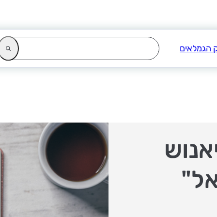
אנוש
ל"