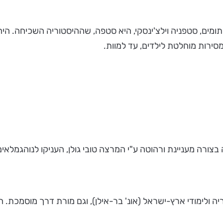
תומים, סטפניה וילצ'ינסקי, היא סטפה, שההיסטוריה השכיחה. ה
ירות מוחלטת לילדים, עד למוות.
ה מעניינת ורהוטה ע"י המרצה טובי גולן, העניקו לנוהגמלאים, 
בי גולן, היא היסטוריונית בעלת תואר MA בהיסטוריה ולימודי ארץ-ישראל (אונ' בר-אילן), וג