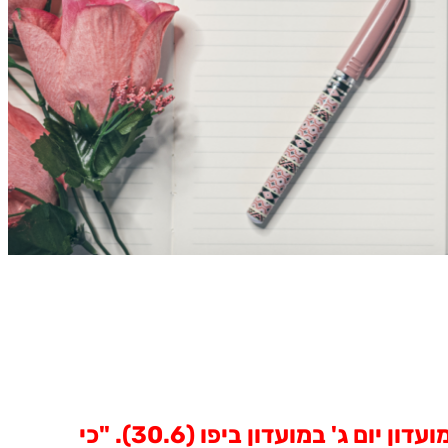
הרצאה שהועברה ע"י טובי גולן - היסטוריונית ומורת דרך - בפני גימלאי הבנק, במסגרת מועדון יום ג' במועדון ביפו (30.6). "כי