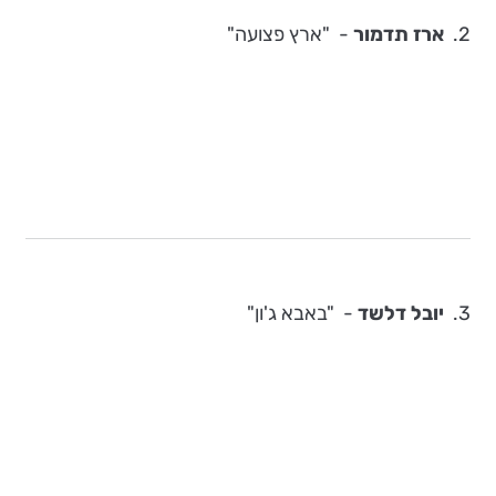
2.
ארז תדמור
-
"ארץ פצועה"
3.
יובל דלשד
-
"באבא ג'ון"