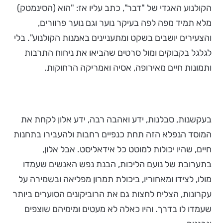
הקולנוע האגדי של "דבר", כתב עליו אז: "הוא (הסינמטק)
מלא תמיד מפה לפה בעיקר נוער וגם נוער פרוורים,
והצעירים יושבים בשקט ומתעניינים באמנות הקולנוע". בלי
לגלגל בקבוקים ומול סרטים שהביאו את ניחוח התרבות
ותמונות חיים מאירופה, אסיה ואמריקה הרחוקות.
בעקשנות, סבלנות, ידע ואהבה רבה, ידע אלון לקחת את
המוסד הנפלא הזה תחת כנפיים רחבות ולהעבירו בתחנות
חיים, שהיו יכולות למוטט כל אידאליסט. אבל אלון,
בתערובת של נועם הליכות, הבנת נפש האנשים שעמדו
מולו, לצידו ומאחוריו, ביכולת תמרון מפליאה ובשמירה על
עקרונות, הצליח לחצות גם את הרוביקונים הסוערים ביותר
שעמדו לו בדרך. והיו כאלה לא מעטים ומימיהם שוצפים