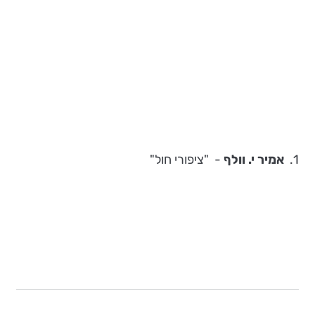
1.
אמיר י. וולף
- "ציפורי חול"