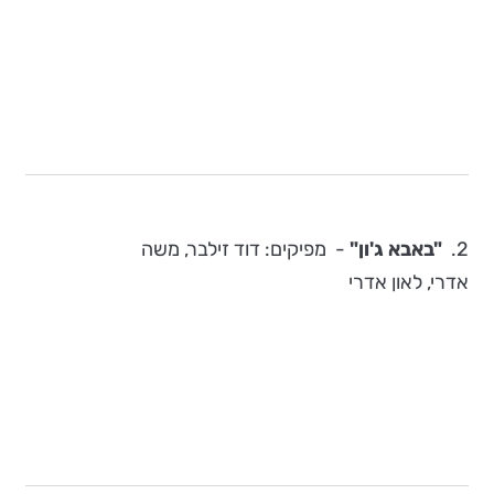
2.
"באבא ג'ון"
-
מפיקים:
דוד זילבר, משה
אדרי, לאון אדרי