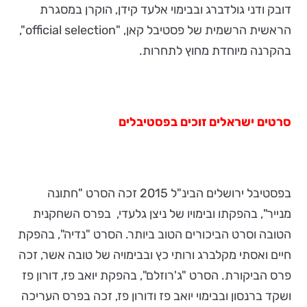
דובק ודני גולדברג ובבימוי אלעד קידן, הוקרן במסגרת
הראשית הרשמית של פסטיבל קאן, "official selection",
בהקרנה מיוחדת מחוץ לתחרות.
סרטים ישראלים זוכים בפסטיבלים
בפסטיבל ירושלים הבינ"ל 2015 זכה הסרט "חתונה
מנייר", בהפקתו ובימויו של ניצן גלעדי, בפרס השחקנית
הטובה וסרט הביכורים הטוב ביותר. הסרט "נדיה", בהפקת
חיים ואסתי מקלברג ורותי כץ ובבימויה של טובה אשר, זכה
פרס הביקורת. הסרט "ג'רוזלם", בהפקת יואב פז, דורון פז
ושקד ברנסון ובבימוי יואב פז ודורון פז, זכה בפרס העריכה