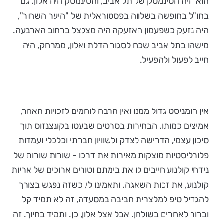
הוא היה הסינמטק של תל אביב, והסינמטק היה אלון. גם
בחו"ל בחופשה בשלווה בפסטוראלית של "היער השחור",
היה נזעק כשפעמון האזעקה היה מצלצל ברחוב הארבעה.
מישהו בתל אביב שכח לסגור הדלת ואלון, ממרחק, היה
חייב לפעול ולהפעיל.
אין הומניסט גדול ממנו ואין הרבה לוחמים לזכויות האחר,
אמיצים כמותו. הבחירות בסרטים שבעטו בקונצנזוס תוך
סיכון עצמי, הדרישה לצדק ולשוויון חברתי וכלכלי ועמדות
פלורליסטיות מוצקות מאירות את דרכו - שורות שורות של
נידחי קולנוע חייבים לו את בימתם וטורים ארוכים של אריות
קולנוע, את זכות השאגה. ותאמינו לי, כשזה נפגש בצורך
להגדיל טיפ למלצרית חביבה במסעדה, זה לא תמיד קל
וברור לאחרים בשולחן. אבל אצל אלון, כן. ותמיד בחיוך. זה