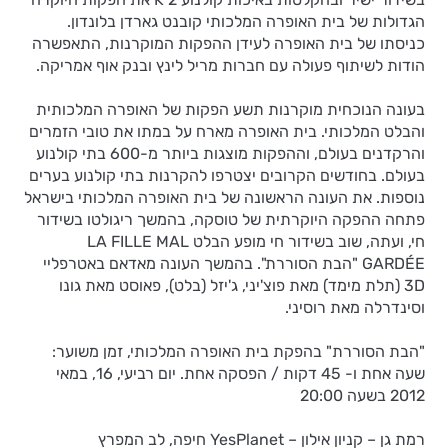
הגדולות של בית האופרה המלכותי קובנט גארדן בלונדון.
כניסתו של בית האופרה לעידן ההפקות המוקרנות, התאפשרה
הודות לשיתוף פעולה עם חברות מריל לינץ ובנק אוף אמריקה.
בעונה הנוכחית מוקרנות תשע הפקות של האופרה המלכותית
והבלט המלכותי. בית האופרה מארח על במתו את טובי הזמרים
והרקדנים בעולם, וההפקות מוצגות ביותר מ-600 בתי קולנוע
בעולם. בחודשים הקרובים יצטרפו להקרנות בתי קולנוע בערים
נוספות. את העונה הראשונה של בית האופרה המלכותי בישראל
פתחה ההפקה היוקרתית של טוסקה, בהמשך ריגולטו בשידור
חי, ועתה, שוב בשידור חי מופע הבלט LA FILLE MAL
GARDÉE "הבת הסוררת". בהמשך העונה מאדאם באטרפליי
3D (תלת מימד) מאת פוצ'יני, ג'יזל (בלט), פאוסט מאת גונו
וסינדרלה מאת רוסיני.
"הבת הסוררת" בהפקת בית האופרה המלכותי, זמן משוער:
שעה אחת ו- 45 דקות / הפסקה אחת. יום רביעי, 16, במאי
2012 בשעה 20:00
רמת גן – קניון אילון – YesPlanet חיפה, לב המפרץ