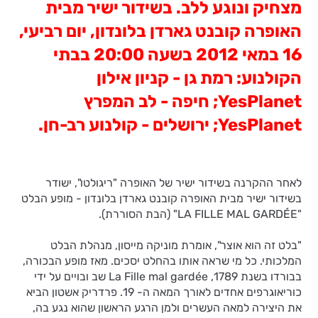
מצחיק ונוגע ללב. בשידור ישיר מבית
האופרה קובנט גארדן בלונדון, יום רביעי,
16 במאי 2012 בשעה 20:00 בבתי
הקולנוע: רמת גן - קניון אילון
YesPlanet; חיפה - לב המפרץ
YesPlanet; ירושלים - קולנוע רב-חן.
לאחר ההקרנה בשידור ישיר של האופרה "ריגולטו", ישודר
בשידור ישיר מבית האופרה קובנט גארדן בלונדון - מופע הבלט
"LA FILLE MAL GARDÉE" (הבת הסוררת).
"בלט זה הוא אוצר", אומרת מוניקה מייסון, מנהלת הבלט
המלכותי. כל מי שראה אותו בהחלט יסכים. מאז מופע הבכורה,
בבורדו בשנת 1789, La Fille mal gardée שב ובויים על ידי
כוריאוגרפים אחדים לאורך המאה ה- 19. פרדריק אשטון הביא
את היצירה למאה העשרים ולמן הרגע הראשון שהוא נגע בה,