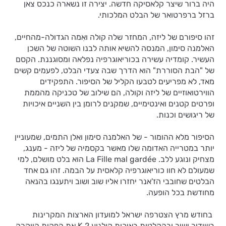
היה ברור שיצר קלאסיקה חדשה. יצירה זו נשארה כנכס צאן
ברזל ברפרטואר של הבלט המלכותי.
זהו סיפורם של ליזה, המחזר שלה קולה ואִמה הגדולה-מהחיים,
האלמנה סימון, המנסה להשיא אותה לבנו השוטה של השכן
העשיר. קומדיה עשירה בכוריאוגרפיה נפלאה ומסוגננת. הקסם
של "הבת הסוררת" הוא הדרך שבה צעדי הבלט, לפעמים קשים
מאד, לא מפריעים לטבעו הקליל של הסיפור. התפקידים
הווירטואוזיים של ליזה וקולה, הם שילוב של טכניקה מהממת
ופרטים קטנים ואינטימיים, שמקנים לרומן בין השניים איכויות
של ריגושים וכנות.
הסיפור מלא ההומור - של האלמנה סימון ואלן התמים, שמעוניין
יותר במטרייה האדומה שלו מאשר בקסמיה של ליזה - מענג,
מצחיק ונוגע ללב. La Fille mal gardée הוא בלט מושלם, למי
שמעולם לא חוו כוריאוגרפיה קלאסית על הבמה. זהו גם אחד
הבלטים שחובבי הז'אנר יחזרו אליו שוב ושוב ויתענגו בהנאה
מחודשת בכל הופעה.
בחודש מרץ הצטרפה ישראל למועדון הארצות המקרינות
בשידור ישיר ובהקלטות באיכות קולנוע 2 K את הפקות היוקרה