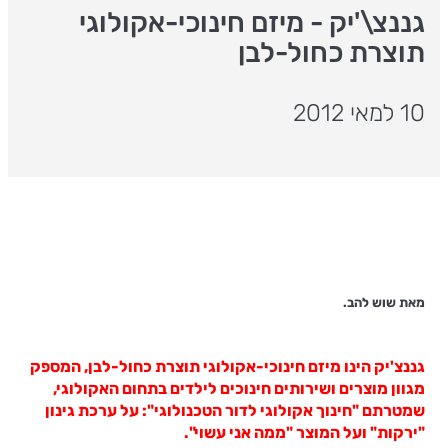
גננצ\'יק - מיזם חינוכי-אקולוגי
תוצרת כחול-לבן
10 למאי 2012
מאת שוש להב.
גננצ'יק הינו מיזם חינוכי-אקולוגי תוצרת כחול-לבן, המספק
מגוון מוצרים ושירותים חינוכים לילדים בתחום האקולוגי,
שמטרתם "חינוך אקולוגי לדור הטכנולוגי": על ערכת גינון
"ירקות" ועל המוצר "ממה אני עשוי".