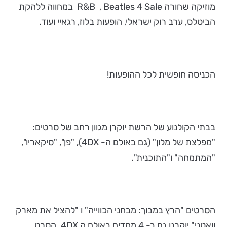
מוזיקה שחורה R&B , Beatles 4 Sale במחווה ללהקת
הביטלס, ערב רוק ישראלי, הופעות בלוז, רגאיי ועוד.
הכניסה חופשית לכל ההופעות!
בבתי הקולנוע של הרשת יוקרן מגוון רחב של סרטים:
"מפלצת של מלון" (גם באולם ה- 4DX), "פן", "סיקאריו",
"המתמחה" ו"התוכנית".
הסרטים "הרץ במבוך: מבחני הכווייה" ו "להציל את מארק
וואטני" יוקרנו גם ב- 4 ממדים באולם ה 4DX. הסרט