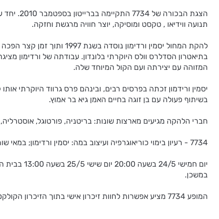
תנועה ווידיאו , טקסט ומוסיקה, יוצר חוויה מרגשת וחזקה.
להקת המחול יסמין ורדימון
בתיאטרון הסדלרס וולס היוקרתי בלונדון. עבודתה של ורדימון מציגה
המזוהה עם יצירתה ועם הקול המיוחד שלה.
בשיתוף פעולה עם בן זוגה בחיים האמן גיא בר אמוץ.
חברי הלהקה מגיעים מארצות שונות: בריטניה, פורטוגל, אוסטרליה, 
7734 - רעיון בימוי כוריאוגרפיה ועיצוב במה: יסמין ורדימון; במאי שותף, עיצוב תפאורה, דרמטורגיה: גיא בר אמוץ; עיצוב תאורה: שאהין יברויאן; עיצוב תלבושות: אביגייל האמונד; טקסט: פמלה קרטר.
יום חמישי 
במשכן.
המופע 7734 מציע אפשרות לחוות זיכרון אישי בתוך הזיכרון הקולקטיבי ומזמין את הקהל להביט אל המוכר, המאיים, האישי והלא נודע בדרך חדשה.