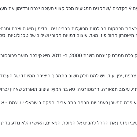
הצגת הבכורה של 7734 התקיימה בברייטון בספטמבר 2010. יחד עם 9 רקדנים /שחקנים המגיעים מכל ק
 נוסדה בשנת 1997 ותוך זמן קצר הפכה לאחת הלהקות הבולטות הפועלות בבריטניה. ורדימון
 תיאטרון מחול פיזי מאד, עיצוב דמויות מקורי ושילוב של טכנולוגיות,
יסמין ורידמון זכתה בפרסים רבים, ובינהם פרס גרווד היוקר
צרפת, יפן ועוד. ויש להם חלק חשוב בתהליך היצירה המיוחד של העבודו
24/5 בשעה 20:00 יום שישי 25/5 בשעה 13:00 בבית האופרה המשכן לאמנויות הבמה בתל אביב. ה