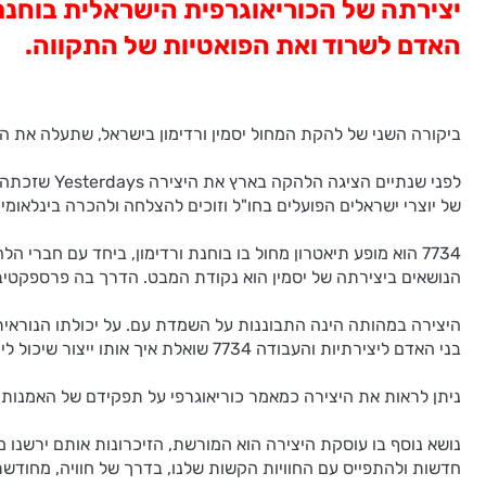
יצירתה של הכוריאוגרפית הישראלית בוחנת 
האדם לשרוד ואת הפואטיות של התקווה.
ביקורה השני של להקת המחול יסמין ורדימון בישראל, שתעלה את המופע 7734 בבית האופרה המשכן לאמנויות הבמה בתל אביב, במסגרת הסדרה מחול במשכן, ב 
לפני שנתיי
של יוצרי ישראלים הפועלים בחו"ל וזוכים להצלחה ולהכרה בינלאומית
7734 הוא מופע תיאטרון מחול בו בוחנת ורדימון, ביחד עם חבר
הנושאים ביצירתה של יסמין הוא נקודת המבט. הדרך בה פרספקטיב
היצירה במהותה הינה התבוננות על השמדת עם. על יכולתו הנוראית 
בני האדם ליצירתיות והעבודה 7734 שואלת איך אותו ייצור שיכול ליצור את הקסם של התזמורת, יכול באותה מידה לתזמר רצח המוני.
ניתן לראות את היצירה כמאמר כוריאוגרפי על תפקידם של האמנות ו
נושא נוסף בו עוסקת היצירה הוא המורשת, הזיכרונות אותם ירשנו 
חדשות ולהתפייס עם החוויות הקשות שלנו, בדרך של חוויה, מחודשת