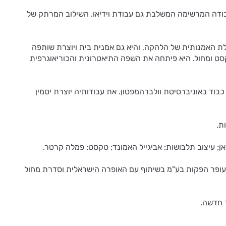
צווי העולם יצרה ורדימון את העבודה המרשימה המשלבת גם עבודת וידיאו. השילוב המרתק של
 היא היוצרת ומנהלת האמנותית של הלהקה, והיא גם אמנית בית ויוצרת שותפה
 טקסט ומחול. היא פיתחה את השפה התיאטרונית והכוריאוגרפית
תי אותו קיבלה ממרס קניגהם בשנת 2000, ב- 2011 היא קיבלה תואר פרופסור כבוד באוניברסיטת וולברהמפטון. את עבודותיה יוצרת יסמין
ת.
פקה בישראל: ש. צמח - א.עופר הפקות בע"מ בשיתוף עם האופרה הישראלית וסדרת מחול