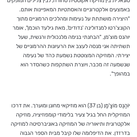
טונאלית בין מוזיקה אקוסטית טהורה, לבין צלילים המופקים
באמצעים אלקטרוניים והאסתטיות המאפיינות אותם.
"היצירה מושתתת על נעימות ומהלכים הרמוניים מתוך
הקונצ'רטו למנדולינה 'נדודים', מאת גילעד הוכמן", אומר
יוהנס מוצ'מן, "הבחנתי בנימה מלנכולית ורגשית, שעל
תשתיתה אני מנסה לעצב את הרעיונות ההרמוניים של
יצירתי. המוזיקה המצוטטת נשמעת כהד של נעימה
שנשמעה זה מכבר, ויוצרת השתקפות כשהסדר הוא
במהופך".
יוֹהָנֶס מוֹצֱ'מָן (בן 37) הוא מוזיקאי מחונן ומוערך. את דרכו
המוזיקלית החל בגיל צעיר בלימודי קומפוזיציה, מוזיקה
אלקטרונית ותיאוריה של המוזיקה באוניברסיטה למוזיקה
בדרזדן. את הדיפלומה שלו קיבל מבית הספר הגבוה