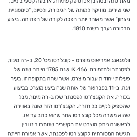
מאת גתה ובטהובן אכן סיפק פתיחה, ארבעה קטעי ביניים,
שני שירים, מוזיקה למותה של הגיבורה, ולסיום, "סימפוניית
ניצחון" אשר מאוחר יותר הפכה לקודה של הפתיחה. ביצוע
הבכורה נערך בשנת 1810.
וולפגאנג אמדיאוס מוצרט - קונצ'רטו מס' 20, ב-רה מינור,
לפסנתר ולתזמורת, K.466: שנת 1785 הייתה שנה של
פעילות ייחודית עבור מוצרט, אשר שהה בתקופה זו, בעיר
וינה. ב-11 בפברואר של אותה שנה ביצע מוצרט בביצוע
בכורה, את הקונצ'רטו לפסנתר שלו ב-רה מינור, מבלי
שהספיק לקיים כל חזרה. הקונצ'רטו הזה שונה באווירה
שהוא משרה מכל קונצ'רטו אחר שהוא כתב עד אז.
לראשונה ניתק מוצרט את הקשרים שנותרו בינו ובין
הגישה המסורתית לקונצ'רטו לפסנתר, אשר אמורה הייתה