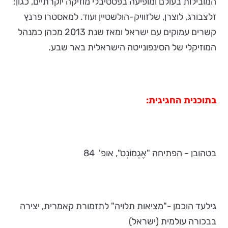
המובילות בעולם ומופיעה בפסטיבלי מוזיקה יוקרתיים, כגון:
זלצבורג, לוצרן, שלזוויק-הולשטיין ועוד. למאסטרו פרנץ
קשרים עמוקים עם ישראל ומאז שנת 2013 מכהן כמנהל
המוזיקלי של הסינפונייטה הישראלית באר שבע.
בתוכנית החגיגית:
בטהובן - הפתיחה "אֶגְמוֹנְט", אופ' 84
גילעד הוכמן -"מציאות תלויה" לתזמורת קאמרית, יצירה
בבכורה עולמית (ישראל)