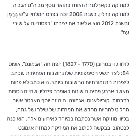
למוזיקה בקארלסרוה ואוחז בתואר נוסף מביה"ס הגבוה
למוזיקה ברלין. בשנת 2008 זכה בפרס המלחין ע"ש בֶּרֶמֶן
ובשנת 2012 הוציא לאור את יצירתו "רפסודיות על שירי
עם".
לודוויג ון בטהובן (1770 - 1827) הפתיחה "אגמונט", אופוס
84: לצד תשע הסימפוניות שלו נחשבות הפתיחות שכתב
ליצירות התזמורתיות החשובות ביותר. הוא כתב לא פחות
מאשר ארבע פתיחות שונות לאופרה פידליו ושתיים נוספות
לדרמות קוריולאנוס ואגמונט. היה זה יוסף הארטל אשר
החליט להחיות מחדש את המחזות של שילר ושל גתה,
בליווי מוזיקה אשר נכתבה במיוחד לאירועים אלה. הוא פנה
לבטהובן בבקשה לכתוב את המוזיקה למחזה אגמונט