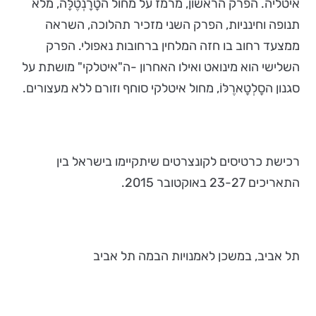
איטליה. הפרק הראשון, מרמז על מחול הטָרָנְטֶלָּה, מלא
תנופה וחינניות, הפרק השני מזכיר תהלוכה, השראה
ממצעד רחוב בו חזה המלחין ברחובות נאפולי. הפרק
השלישי הוא מינואט ואילו האחרון -ה"איטלקי" מושתת על
סגנון הסָלְטָארֶלּוֹ, מחול איטלקי סוחף וזורם ללא מעצורים.
רכישת כרטיסים לקונצרטים שיתקיימו בישראל בין
התאריכים 23-27 באוקטובר 2015.
תל אביב, במשכן לאמנויות הבמה תל אביב