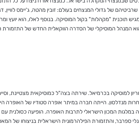
בולטים שבמנצחי המקהלה בישראל. כמנצח אורח ניצח על כל התזמ
ם של גדולי המנצחים בעולם: זובין מהטה, ג'יימס לוויין, דניאל ב
ש תוכנית "מקהלות" בקול המוסיקה. בנוסף לאלו, הוא יועץ ומרצ
זר הוא המנהל המוסיקלי של הסדרה הווקאלית החדש של התזמורת 
יון למוסיקה בכרמיאל. שירתה בצה"ל כמוסיקאית מצטיינת, וסיי
רות מנדלסון. הייתה חברה במיתר אופרה סטודיו של האופרה הי
כתה במלגות המכון הישראלי לתרבות האופרה. הופיעה כסולנית ע
לי ספרבר, והתזמורת הפילהרמונית הישראלית בניצוחו של המאסט