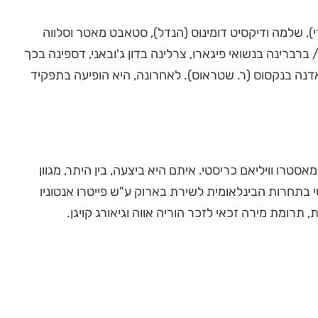
מוצארט), תהילים 42 (מנדלסון), גלוריה (פולנק / וויולאדי), שלמה ודיקסיט דומינוס (הנדל), סטאבט מאטר וסלווה
תפקידים: סוזנה / ברברינה בנשואי פיגארו, צרלינה בדון ג'ובאני, דספינה בכך
יאדנה בנקסוס (ר. שטראוס). לאחרונה, היא הופיעה בתפקיד
הופעות בינלאומי, תחת ניצוחו של המאסטרו וויליאם כריסטי. איתם היא ביצעה, בין היתר, מגוון
בתחרות הבינלאומית לשירת בארוק ע"ש פייטרו אנטוניו
תרומת מירה זכאי לזכר הוריה אווה וגיאורג קויגן.