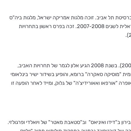
כמן מהטה, אוניברסיטת תל אביב. זוכה מלגות אמריקה ישראל, מלגות ביה"ס
ע"ש בוכמן-מהטה (2002-2007) ומלגת הצטיינות לתואר שני ע"ש קולטון (2007-2009). היה חבר בסטודיו של האופרה הישראלית לשנים 2007-2008. זכה בפרס ראשון בתחרויות
הקליט עם חברת ההקלטות העולמית "בריליאנט קלאסיקס" את האופרה "אפולו והיקינטון" של מוצרט בניצוחו של ניקול מאט (2006). בשנת 2008 הגיע אלון לגמר של תחרויות האביב,
אומית "מוסיקה סאקרה" ברומא, והופיע בשידור ישיר בינלאומי
פאו, באופרה "אורפאו ואאורידיצ'ה" של גלוק, ומייד לאחר הופעה זו
בנר בירון ב"דידו ואיניאס" וב"סטאבת מאטר" של ויואלדי ופרגולזי.
ה של דורטמונד,גרמניה בתפקיד תולומאו מתוך "יוליוס