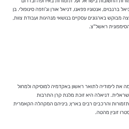
ורות החשובות בישראל ועל תזמורות באירופה ובדרום
רנבוים, אנטוניו פפאנו, דניאל אורן וג'וזפה סינופולי. בן
ה מבוקש בארגונים עסקיים בנושאי מנהיגות ועבודת צוות,
הסימפונית ראשל"צ.
מה את לימודיה לתואר ראשון באקדמיה למוסיקה ולמחול
שראלית. דניאלה היא זוכת מלגת קרן התרבות
ם תזמורות והרכבים רבים בארץ, ביניהם המקהלה הקאמרית
רו זובין מהטה.