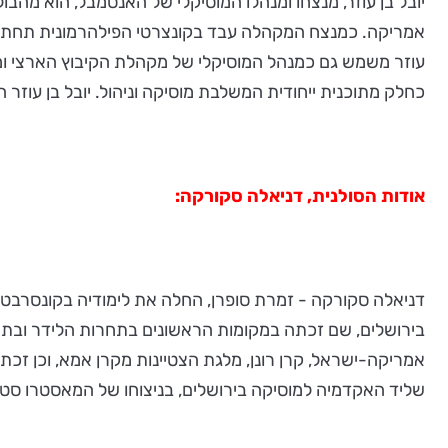
יובל בן עוזר, מנצחו ומנהלו המוסיקלי של האנסמבל, הוא מה
אמריקה. כמנצח המקהלה עבד בקונצרטי הפילהרמונית תחת שרביטיה
עוזר משמש גם כמנהל המוסיקלי של מקהלת הקיבוץ הארצי ומגי
כחלק מתוכנית ייחודית המשלבת מוסיקה וניהול. יובל בן עו
אודות הסולנית, דניאלה סקורקה:
דניאלה סקורקה - זמרת סופרן, החלה את לימודיה בקונסרבטור
בירושלים, שם זכתה במקומות הראשונים בתחרות הלידר ובתח
אמריקה-ישראל, קרן רונן, מלגת הצטיינות מקרן אמא, וכן ז
שליד האקדמיה למוסיקה בירושלים, בניצוחו של המאסטרו סטנ