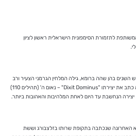
משותפת לתזמורת הסימפונית הישראלית ראשון לציון
י.
 בשלוש השנים בהן שהה ברומא, גילה המלחין הגרמני הצעיר ורב
הכישרונות וכבר בעל ניסיון ומוניטין, את המוסיקה האיטלקית ואת מלחיניה המפורסמים ובהם ויוואלדי וקורלי. לא עבר זמן רב והוא כתב את יצירתו "Dixit Dominus" – נאום ה' (תהילים 110)
. יצירה הנחשבת עד היום לאחת המלהיבות והאהובות ביותר.
היא האחרונה שנכתבה בתקופת שרותו בזלצבורג וששת