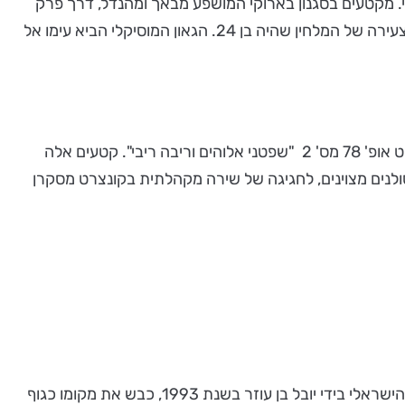
לי. מקטעים בסגנון בארוקי המושפע מבאך ומהנדל, דרך פרק
יפהפה לסופרן ומקהלה, המביא את הצד האופראי ועד מגניפיקט וירטואוזי המסיים את היצירה בתנופה. גם כאן מורגשת הרוח הצעירה של המלחין שהיה בן 24. הגאון המוסיקלי הביא עימו אל
מוטט א-קפלה משל מנדלסון, עילוי מוסיקלי נוסף, גם הם לפסוקים מספר תהילים. מוטט מס' 16 "הללו את אדוני כל העמים" ומוטט אופ' 78 מס' 2 "שפטני אלוהים וריבה ריבי". קטעים אלה
סולנים מצוינים, לחגיגה של שירה מקהלתית בקונצרט מסקרן
מאז נוסד האנסמבל הקולי הישראלי בידי יובל בן עוזר בשנת 1993, כבש את מקומו כגוף