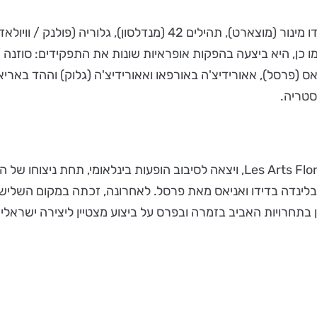
סקורקה ביצעה את תפקידי הסולו סופראן ברקוויאם ובמיסה בדו מינור (
ברזילרס מס. 5 (וילה-לובוס) ועוד. כמו כן, היא ביצעה בהפקות אופראיות שונות את ה
יאס (פרסל), אאורידיצ'ה באורפאו ואאורידיצ'ה (גלוק) וההד באר
סטריה.
בשנת 2013, הצטרפה לתזמורת הבארוק הצרפתית Les Arts Florissants, ויצאה לסיבוב 
ינדה בדידו ואניאס מאת פרסל. לאחרונה, זכתה במקום השלישי 
בתחרויות האביב בזמרה ובפרס על ביצוע מצטיין ליצירה ישראלית, 