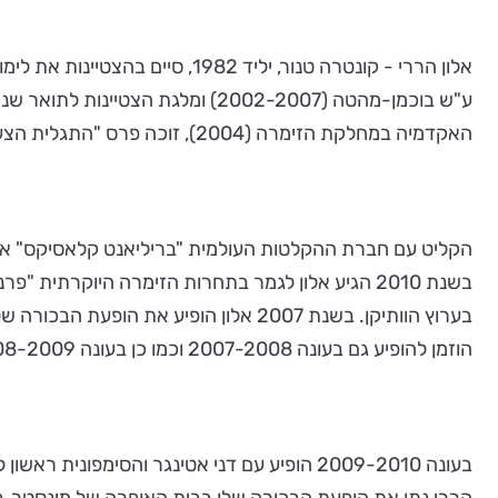
אלון הררי - קונטרה טנור, ילי
האקדמיה במחלקת הזימרה (2004), זוכה פרס "התגלית הצעירה" בתחרות ע"ש הילדה צאדק שנערכה בוינה,אוסטריה (2005).
בשנת 2010 הגיע אלון לגמר בתחרות הזימרה היוקרתי
בערוץ הוותיקן. בשנת 2007 אלון הופיע
הוזמן להופיע גם בעונה 2007-2008 וכמו כן בעונה 2008-2009.
בעונה 2009-2010 הופיע עם דני אטינגר והסימפ
הררי נתן את הופעת הבכורה שלו בבית האופרה של מינסטר, גר