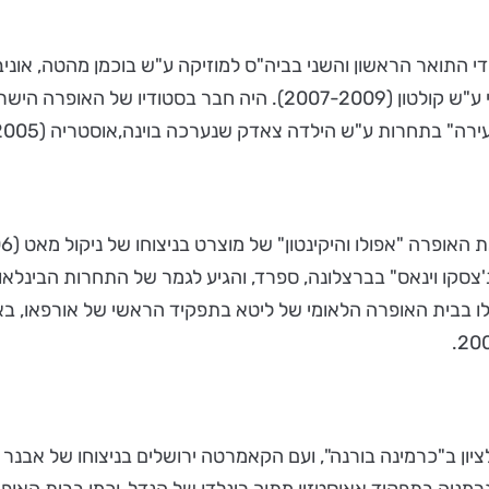
ד 1982, סיים בהצטיינות את לימודי התואר הראשון והשני בביה"ס למוזיקה ע"ש בו
ת "פרנ'צסקו וינאס" בברצלונה, ספרד, והגיע לגמר של התחרות הבינל
 את הופעת הבכורה שלו בבית האופרה הלאומי של ליטא בתפקיד הראשי של אור
ונית ראשון לציון ב"כרמינה בורנה", ועם הקאמרטה ירושלים בניצוחו של א
מניה בתפקיד אאוסטזיו מתוך רינלדו של הנדל, וכמו בבית האופר