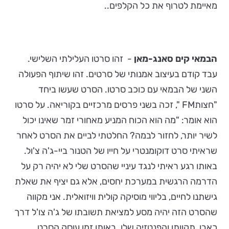
מאיימת לטרוף את כל הקלפים..
הבמאי קים סאנג-מאן
- זהו סרטו העלילתי השלישי.
עבד קודם בעיצוב אמנותי של סרטים. זהו שיתוף הפעולה
השני של הבמאי עם כוכב סרטו. הסרט שעשו ביחד
"חצותFM ", זכה בשני פרסים מרכזיים בקוריאה. על סרטו
הוא אומר: "מה הוא הכוח המניע מאחורי זמר שאינו יכול
לשיר יותר, לחזור לבמה? החלטתי לביים את הסרט לאחר
שראיתי סרט דוקומנטרי על חייו של הטנור ביי-ג'ה צ'ול.
באותו רגע ראיתי לנגד עיניי שהסרט שלי לא יהיה רק על
הדרמה הרגשית במערכת יחסים, אלא גם יציף את שאלת
גישתנו לחיים, בליווי מוסיקה קולית וויזואלית. אני מקווה
שהסרט הזה יהיה מסע למציאת תשובתו של ג'ה צו'ל דרך
כאבו, תקוותו והפנטזיה שלו. באותו זמן עוסק הסרט