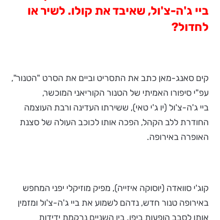
ביי ג'ה-צ'ול, שאיבד את קולו. לשיר או
לחדול?
קים סאנג-מאן כתב את התסריט וביים את הסרט "הטנור",
עפ"י סיפורו האמיתי של הטנור הקוריאני המוכשר,
ביי ג'ה-צ'ול (יו ג'י טאי), ששירתו העדינה ורבת העוצמה
החודרת ללב הקהל, הפכה אותו לכוכב העולה של סצנת
האופרה באירופה.
קוג'י סוואדה (יוסוקה איזייה), מפיק מוזיקלי יפני המחפש
באירופה טנור חדש, נדהם לשמוע את ביי ג'ה-צ'ול ומזמין
אותו לסבב הופעות ביפן. בין השניים נרקמת ידידות