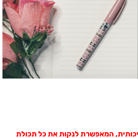
TWEA - מסננת סיליקון ייחודית ואיכותית, המאפשרת לנקות את כל תכולת