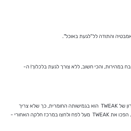
מבטיה והתודה לל"לגעת באוכל".
תכולת כיור המטבח במהירות, והכי חשוב, ללא צורך לגעת בלכלוך! ה-
ה-TWEAK עשויה סיליקון גמיש, נצמדת לפתח הניקוז של כיור המטבח ומסננת את שאריות המזון למניעת סתימת הצנרת. היתרון של TWEAK הוא בגמישותה החומרית, כך שלא צריך
לגעת בידיים בשאריות המזון. פשוט צבטו את המסננת באזור המוגבה ותיווצר קערית קטנה שאוספת לתוכה את המזון שהצטבר. הפכו את TWEAK מעל לפח ולחצו במרכז חלקה האחורי -