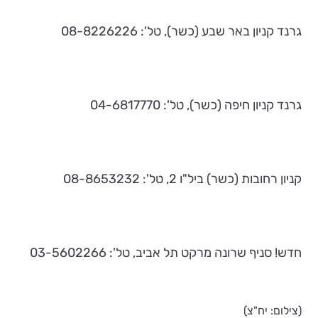
גרנד קניון באר שבע (כשר), טל': 08-8226226
גרנד קניון חיפה (כשר), טל': 04-6817770
קניון רחובות (כשר) ביל"ו 2, טל': 08-8653232
חדש! סניף שרונה מרקט תל אביב, טל': 03-5602266
(צילום: יח"צ)