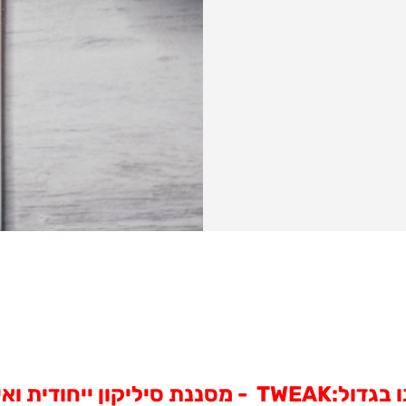
"לגעת באוכל" מציע מוצר קטן, המקל עלינו בגדול:K