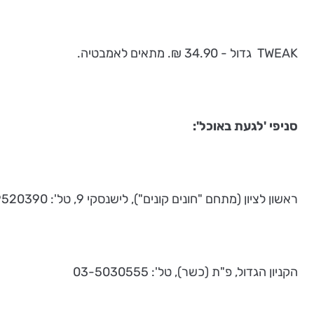
TWEAK גדול - 34.90 ₪. מתאים לאמבטיה.
סניפי 'לגעת באוכל':
ראשון לציון (מתחם "חונים קונים"), לישנסקי 9, טל': 03-9520390 שלוחה 5
הקניון הגדול, פ"ת (כשר), טל': 03-5030555