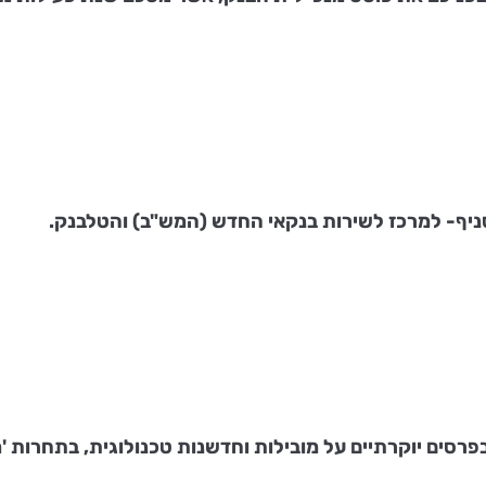
סניף- למרכז לשירות בנקאי החדש (המש"ב) והטלבנק.
רסים יוקרתיים על מובילות וחדשנות טכנולוגית, בתחרות 'מצ