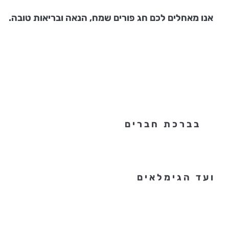
אנו מאחלים לכם חג פורים שמח, הנאה ובריאות טובה.
ב ב ר כ ת ח ב ר י ם
ו ע ד ה ג י מ ל א י ם