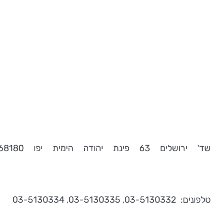
שד' ירושלים 63 פינת יהודה הימית יפו 68180
טלפונים: 03-5130332, 03-5130335, 03-5130334