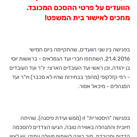
הוועדים על פרטי ההסכם המכובד.
מחכים לאישור בית המשפט!
בפגישה בין שני הוועדים, שהתקיימה ביום חמישי
21.4.2016, השתתפו חברי ועד הגמלאים - בראשות יוסי
בן יהודה, וכן ראשי ועד העובדים הארצי: יו"ר ועד העובדים
- רפי קזלקופי (מהפך בבחירות שהיו לא מכבר) ויו"ר ועד
המנהלים - מיכאל אסור.
בפגישה "היסטורית" זו (ממש ועידת פיסגה), שהיתה
חיובית והתנהלה באווירה טובה, הגיעו הצדדים להסכמה
הדדית ומכובדת, תוך כוונה לשיתוף פעולה עתידי. יש לציין