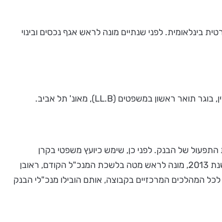
טית בינלאומית. לפני שנתיים מונה לראש אגף נכסים ובינוי
ית ולחטיבת התפעול של הבנק. לפני כן, שימש כיועץ משפטי בקרן
השקעות ויזמות בפרויקטי נדל"ן של קבוצת רוטשילד, וזאת לאחר מספר שנות פעילות במשרדי עו"ד פרטיים ובחברת סלקום. בשנת 2013, מונה לראש מטה בלשכת המנכ"ל הקודם, ראובן
לכל המהלכים המרכזיים בקבוצה, אותם הובילו מנכ"לי הבנק