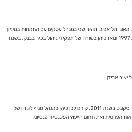
ינות, מאונ' תל אביב, תואר שני במנהל עסקים עם התמחות במימון
וחשבונאות, מאונ' תל אביב ובוגר תוכנית לניהול בכיר (AMP) של Harvard Business School. אבידן הצטרף לדיסקונט בשנת 1997 ומאז כיהן בשורה של תפקידי ניהול בכיר בבנק. בשנת
יאיר אבידן.
לוי (49), בוגר תואר ראשון בכלכלה מאונ' תל אביב ותואר שני במינהל עסקים עם התמחות במימון, מאונ' בר אילן. לוי הצטרף לדיסקונט בשנת 2011. קודם לכן כיהן כמנהל סניף לונדון של
ת הפרטית ואת תחום הייעוץ הפיננסי והפנסיוני.