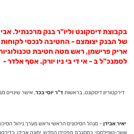
בקבוצת דיסקונט וליו"ר בנק מרכנתיל. אבי
של הבנק יצומצם - החטיבה לנכסי לקוחות תפ
אריק פרישמן, ראש מטה חטיבת טכנולוגיות ו
לסמנכ"ל ב - אי די בי ניו יורק. אסף אלדר 
דירקטוריון דיסקונט, בראשות
ד"ר יוסי בכר
, אישר שינויים מב
יאיר אבידן
- מנהל הסיכונים הראשי וראש מערך ניהול הסיכונ
אשר-טופילסקי. במסגרת תפקידו החדש, ימונה אבידן, כדירקטור ב