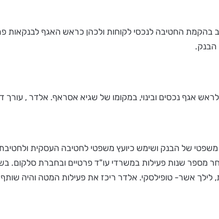
להשתלב בהקמת החטיבה לנכסי לקוחות ולכהן כראש האגף לבנקאות פר
 הבנק.
201, כעורך דין באגף לייעוץ משפטי של הבנק ושימש כיועץ משפטי לחטיבה העסק
 לילך אשר- טופילסקי. אלדר ריכז את פעילות המטה והיה שותף 