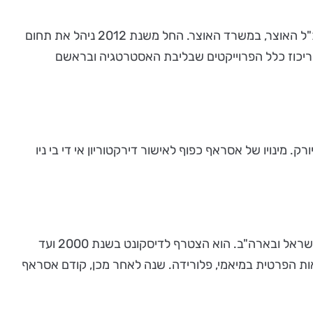
פרישמן הצטרף לדיסקונט בשנת 2010 ושימש כעוזר אישי בכיר ליו"ר דירקטוריון הבנק, ד"ר יוסי בכר. קודם לכן כיהן כעוזר מנכ"ל האוצר, במשרד האוצר. החל משנת 2012 ניהל את תחום
ל ריכוז כלל הפרוייקטים שבליבת האסטרטגיה ובראשם
רק. מינויו של אסראף כפוף לאישור דירקטוריון אי די בי ניו
אסראף, בוגר תואר ראשון בכלכלה מאונ' בן גוריון ותואר שני במינהל עסקים מאונ' ניו יורק (NYU), בעל רשיון לייעוץ השקעות בישראל ובארה"ב. הוא הצטרף לדיסקונט בשנת 2000 ועד
 ניו יורק וניהל את פעילות הבנקאות הפרטית במיאמי, פלורידה. שנה לאחר מכן, קודם אסראף