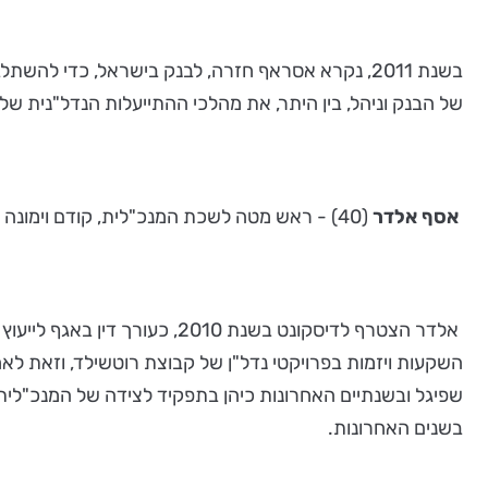
בשנת 2011, נקרא אסראף חזרה, לבנק בישראל, כדי 
של הבנק וניהל, בין היתר, את מהלכי ההתייעלות הנדל"נית של
אסף אלדר
(40) - ראש מטה לשכת המנכ"לית, קודם וימונה לראש אגף נכסים ובינוי, במקומו של שגיא אסראף. אלדר , עורך דין, בוגר תואר ראשון במשפטים (LL.B), מאונ' תל אביב.
אלדר הצטרף לדיסקונט בשנת 0
שפיגל ובשנתיים האחרונות כיהן בתפקיד לצידה של המנכ"לית,
בשנים האחרונות.