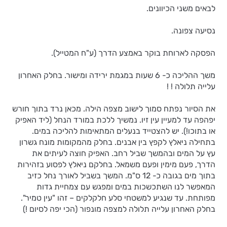
לבאים משני הכיוונים.
נסיעה צפונה.
הפסקה לארוחת בוקר באמצע הדרך (ע"ח המטייל).
משך ההליכה כ- 6 שעות במגמת ירידה ומישור. בחלק האחרון
עלייה תלולה ! !
את הסיור נפתח סמוך לישוב מצפה הילה. מכאן נרד בתוך חורש
יפהפה עד למעיין עין זיו. נמשיך ללכת במורד הנחל (ליד האפיק
או בתוכו!). יש להצטייד בנעלים המתאימות להליכה במים.
בתחילה ניאלץ לקפץ בין אבנים. בחלק מהמקומות מונח גשרון
עץ על המים ובהמשך שביל רחב. האפיק חוצה לעיתים את
הדרך, פעם מימין ופעם משמאל. בחלקם ניאלץ לפסוע בזהירות
בתוך מים בגובה כ- 12 ס"מ. המשך בשביל לאורך נחל כזיב
המאפשר לנו השתכשכות במים ומפגש עם צמחיית גדות
מפותחת. עד שנגיע למשטחי סלע חלקלקים – זהו "עין טמיר".
בחלק האחרון עלייה תלולה למצפה מונפור (הכי יפה לסיום !)