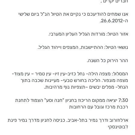
חברים יקרים ,
אנו שמחים להודיעכם כי נקיים את הטיול הנ"ל ביום שלישי
ה-26.6.2012.
אזור הטיול: מורדות הגליל העליון המערבי.
נושאי הטיול: ההתיישבות, המצפים וייהוד הגליל.
ההר הירוק כל השנה.
המסלול: מצפה הילה- נחל כזיב-עין זיו- עין טמיר – עין מצוד-
מצפה מונפור. הליכה בחורש טבעי- מעיינות שכבה בתוך
הנחל- מפלים יבשים –תצפיות נוף מרהיבות.
7:30 יציאה ממקום הריכוז בחניון "חנה וסע" הצמוד לתחנת
רכבת מרכז וגובל עם הרחובות
ארלוזורוב ודרך נמיר בתל-אביב. כניסה לחניון מדרך נמיר פינת
ז'בוטינסקי