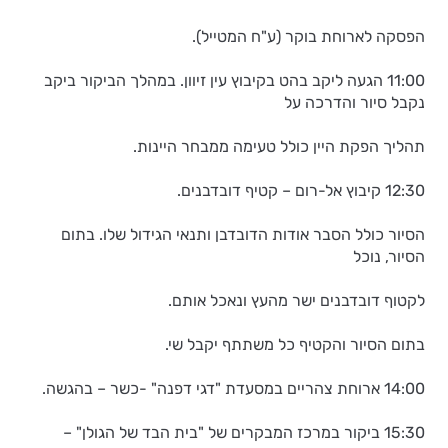
הפסקה לארוחת בוקר (ע"ח המטייל).
11:00 הגעה ליקב בהט בקיבוץ עין זיוון. במהלך הביקור ביקב
נקבל סיור והדרכה על
תהליך הפקת היין כולל טעימה ממבחר היינות.
12:30 קיבוץ אל-רום – קטיף דובדבנים.
הסיור כולל הסבר אודות הדובדבן ותנאי הגידול שלו. בתום
הסיור, נוכל
לקטוף דובדבנים ישר מהעץ ונאכל אותם.
בתום הסיור והקטיף כל משתתף יקבל שי.
14:00 ארוחת צהריים במסעדת "דגי דפנה" -כשר – בהגשה.
15:30 ביקור במרכז המבקרים של "בית הבד של הגולן" –