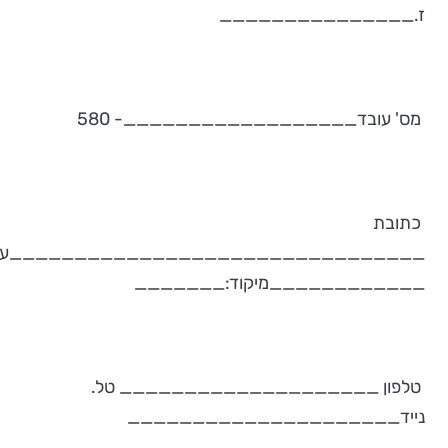
ז._______________
מס' עובד__________________- 580
כתובת
________________________________עיר
____________מיקוד:_______
טלפון ____________________ טל.
נייד_____________________