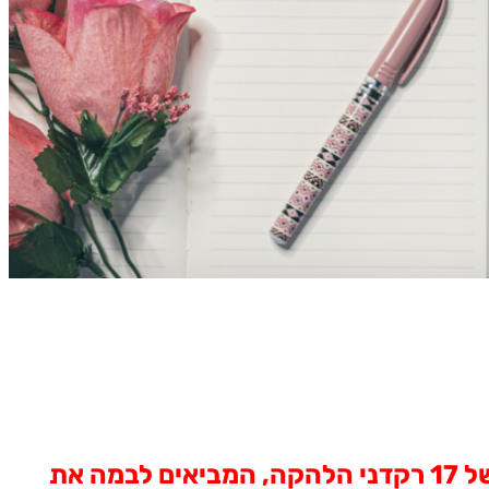
מסע צבעוני בין נופיה של ספרד, בביצוע נלהב של 17 רקדני הלהקה, המביאים לבמה את