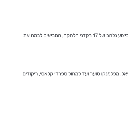
להקת המחול לריאל, המגיעה להופעות בארץ, עם ביצוע נלהב של 17 רקדני הלהקה, המביאים לבמה את
אל. מפלמנקו סוער ועד למחול ספרדי קלאסי, ריקודים