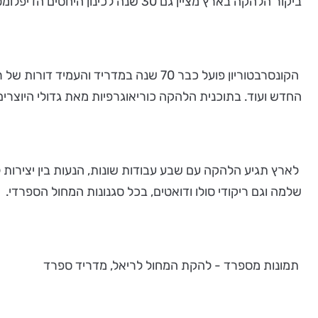
ביקור הלהקה בארץ מציין גם 30 שנה לכינון היחסים הדיפלומטיים והכלכליים בין ספרד לישראל.
הקונסרבטוריון פועל כבר 70 שנה במד
החדש ועוד. בתוכנית הלהקה כוריאוגרפיות מאת גדולי היוצרי
לארץ תגיע הלהקה עם שבע עבודות שונות, הנעות בין יצירות ל
שלמה וגם ריקודי סולו ודואטים, בכל סגנונות המחול הספרדי.
תמונות מספרד - להקת המחול לריאל, מדריד ספרד