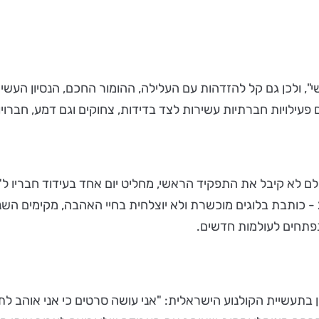
, ולכן גם קל להזדהות עם העלילה, ההומור החכם, הנסיון העשיר
ם פעילויות חברתיות עשירות לצד בדידות, צחוקים וגם דמע, חברוי
חקן תיאטרון הבימה, שמעולם לא קיבל את התפקיד הראשי, מחליט יום אחד בעי
לשפר את הפנסיה. יחד עם אלונה (דנה ידלין), מלצרית בת 28 - כותבת בלוגים מוכשרת ולא יוצל
ונפתחים לעולמות חדשים.
ן בתעשיית הקולנוע הישראלית: "אני עושה סרטים כי אני אוהב ל