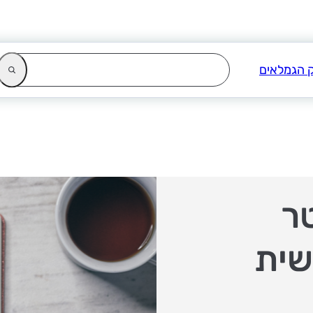
ר
שית