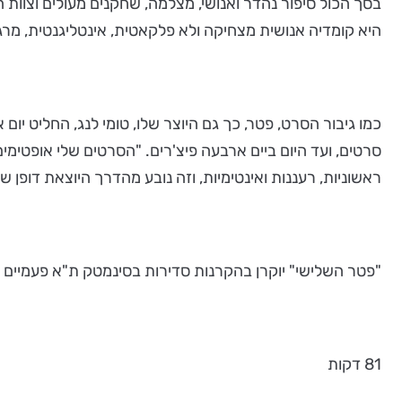
בסך הכול סיפור נהדר ואנושי, מצלמה, שחקנים מעולים וצוות 
היא קומדיה אנושית מצחיקה ולא פלקאטית, אינטליגנטית, מ
סרטים, ועד היום ביים ארבעה פיצ'רים. "הסרטים שלי אופטי
ראשוניות, רעננות ואינטימיות, וזה נובע מהדרך היוצאת דופן ש
"פטר השלישי" יוקרן בהקרנות סדירות בסינמטק ת"א פעמיים מדי יום, אחר הצהריים ובער
81 דקות