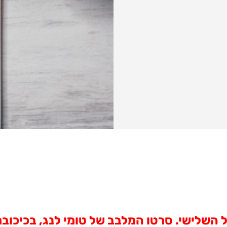
השלישי. סרטו המלבב של טומי לנג, בכיכובם 