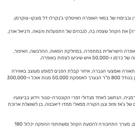
ם כל משתתפי האופרה) את הקהל שצפה בה, לגבהים של התפעלות והנאה. ודניאל אורן,
 האופרה הישראלית במתפרה, במחלקת הפאות, ההלבשה, האיפור,
 לצפות באופרה.
לבת בתפאורה הטבעית של המדבר למרגלות המצדה. התאורה מורכבת מתשתית חשמל המפעילה 50 טון פנסי תאורה ואמצעי הגברה. איזור קבלת הפנים למופע מעוצב באווירה
ספרדית, בשילוב אלמנטים אותנטיים הכוללים עצי זית ומזנונים בסגנון ספרדי. במסגרת הלוגיסטיקה לימי הפסטיבל הוקם בשטח מטבח ענק בגודל 800 מ"ר הנערך לאספקת 50,000 מנות אוכל ו-300,000
ניה, הנחשב לאחד מגדולי זמרי הקונטרה-טנור וידוע בביצועיו
של ג'אז ופופ ונגן הקורה ממאלי ממדו דיאבטה, בן לשושלת ארוכת
מלונות ים המלח ערוכים לקבל את הקהל הרב שיגיע לצפות באופרה "כרמן" למרגלות המצדה עם הצעות לחבילות ייעודיות ובמחירים סבירים. מערך התחבורה להסעת הקהל ומשתתפי ההפקה יכלול 180