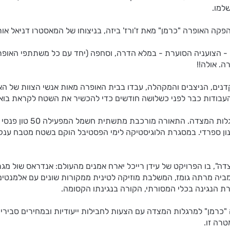
למו.
 הראשונה בה נכחתי (5.6), התגלתה כרמן - הצועניה הסוערת - במלא הדרה, וסחפה (יחד ע
ה. אולה!!
רקדנים, הניצבים והמקהלה, עבדו בבית האופרה מאות אנשי הצוות של
ני כשלושה חודשים כדי להכשיר את השטח לקראת בואה של כרמן ו-50,000 איש שיגיעו
התפאורה של "כרמן" משת
, בו הפרויקט של עידן רייכל יארח אמנים מהעולם: אנדראס שול מגרמ
ביה מרתה גומז, המשלבת מוזיקה לטינית ממקורות שונים עם אלמנטים 
ת הנגינה בכלי המסורתי, הקורה בנגינתו הקסומה.
רה זו.