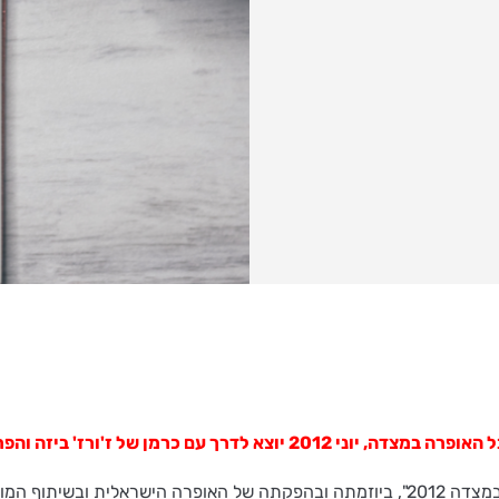
 והפרויקט של עידן רייכל. השואו של השנה!
ההכנות לפרויקט התרבות הגדול ביותר בישראל "פסטיבל האופרה במצדה 2012", ביוזמתה ובהפק