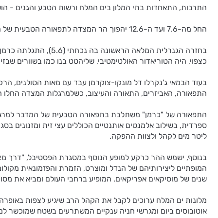
התרבות, התאחדות בתי המלון בים המלח ורשות הטבע והגנים - הוש
החל מה-7.6 ועד ה-12.6 יהפוך הר המצדה לתפאורה הטבעית של הפקה האופרה "כרמן" מאת ז'ורז' ביזה, בניצוחו של המאסטרו דניאל אורן ובבימויו של במאי האופרה האיטלקי ג'נקרלו דל מונקו-צוקרמן.
בחזרה הגנרלית המלאה
כצפוי, היה הטוריאדור האולטימטיבי, שליהטט בנו כמו בשוורים שבזיר
בעוד הבמאי ג'נקרלו דל מונקו-צוקרמן עבד עם מאות הסולנים, ה
התפאורה, האביזרים, התאורה והעיצוב, כשלמרגלות המצדה החלו העבודות כבר לפ
ליטר מים לקהל ולצוות ההפקה.
בנוסף, ישמש ההר כרקע למופע הנוסף במסגרת הפסטיבל, "דרך מצדה"
המופתיים ליצירותיהם של הנדל ומוצרט, הזמרת והפזמונאית מקולומ
שנים של מוסיקאים אפריקאים, המופיע ברחבי העולם ומביא את מסור
אוטובוסים ביום ומגרשי חניה ענקיים המשתרעים בשטח שמוכשר למט