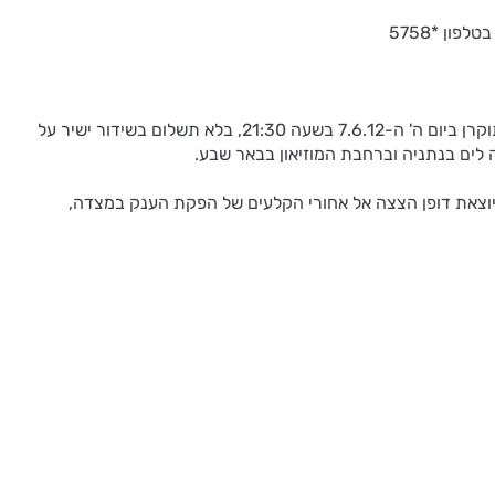
הפקת הענק של האופרה "כרמן", מאת ז'ורז' ביזה, בניצוחו של המאסטרו דניאל אורן ובבימויו של במאי האופרה ג'נקרלו דל מונקו-צוקרמן, תוקרן ביום ה' ה-7.6.12 בשעה 21:30, בלא תשלום בשידור ישיר על
 לים בנתניה וברחבת המוזיאון בבאר שבע.
וצאת דופן הצצה אל אחורי הקלעים של הפקת הענק במצדה,