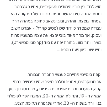
הוא לכוד בין הוריו היהודים העוקצניים, אחיו הגנגסטר
וחנות התכשיטים המשפחתית. הוליווד של התקופה היא
שמחה, נוצצת וזוהרת, ובובי נשאב לתוכה במהרה דרך
עבודה שמסדר לו דוד שלו (סטיב קארל) - אמרגן חשוב
ועסוק. אך מהר מאוד בובי ימצא את עצמו מתעניין פחות
בעיר ויותר בווני, בחורה יפה עם סוד (קריסטן סטיוארט),
וחייו ישנו כיוון פעם נוספת...
קפה סוסייטי מתייחס לאנשי החברה הגבוהה,
אריסטוקרטים, אמנים וסלבריטאים שהיו נפגשים בבתי
קפה, מסעדות וברים אופנתיים בניו יורק, פריז ולונדון בסוף
המאה ה- 19, ותחילת המאה ה-20. המונח הפך לפופולרי
בניו יורק בשנות ה- 30, אחרי שנגמרה תקופת הצנע,