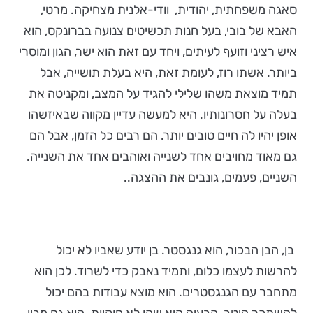
סאגה משפחתית, יהודית, וודי-אלנית מצחיקה. מרטי,
האבא של בובי, בעל חנות תכשיטים צנועה בברונקס, הוא
איש רציני וזועף לעיתים, ויחד עם זאת הוא ישר, הגון ומוסרי
ביותר. אשתו רוז, לעומת זאת, היא בעלת תושייה, אבל
תמיד מוצאת משהו שלילי להגיד על המצב, ומקניטה את
בעלה על חסרונותיו. היא למעשה עדיין מקווה שבאיזשהו
אופן יהיו לה חיים טובים יותר. הם רבים כל הזמן, אבל הם
גם מאוד מחויבים אחד לשנייה ואוהבים אחד את השנייה.
השניים, פעמים, גונבים את ההצגה..
בן, הבן הבכור, הוא גנגסטר. בן יודע שאביו לא יכול
להרשות לעצמו כלום, ותמיד נאבק כדי לשרוד. לכן הוא
מתחבר עם הגנגסטרים. הוא מוצא עבודות בהם יכול