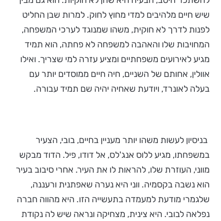
להשתכר היטב, הבעיה היא שהן לא חוקיות. הוא גם מבין
שיש חיים מלהיבים למדי מחוץ לחוק. למרות שבן החליט
לפנות לדרך לא חוקית, משהו שמנוגד לערכי המשפחה,
המחויבות שלו והאהבה למשפחה לא פחתה, הוא תמיד
מגיע לאירועים משפחתיים ומציע עזרה למי שצריך. ואילו
אוולין, אחותם של השניים, חיה חיים ממוסדים יותר עם
בעלה לאונרד, ויודעת שאחיה יהיה שם תמיד עבורה.
בניסיון לעשות משהו יותר מעניין בחיים, בובי, הצעיר
במשפחתו, מגיע ללוס אנג'לס, אל דודו, פיל. הדוד מבקש
מווני, העוזרת שלו, להראות לו את העיר. אחרי סיבוב בעיר
הוא נשבה בקסמיה. ווני היא נערה שאפתנית ורעננה,
שלגמרי מודעת למעמדה בתעשייה הזו. היא מהווה חברה
נפלאה לבובי. היא צינית, מצחיקה ונראה שיש לה נקודת