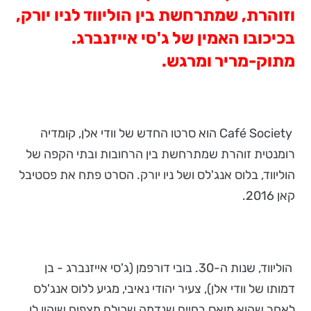
וזוהרת, שמתרחשת בין הוליווד לניו יורק,
בכיכובו האמין של ג'סי אייזנברג.
מתוק-מריר ומרגש.
Café Society הוא סרטו החדש של וודי אלן, קומדיה
רומנטית זוהרת שמתרחשת בין הרחובות ובתי הקפה של
הוליווד, בלוס אנג'לס ושל ניו יורק. הסרט פתח את פסטיבל
קאן 2016.
הוליווד, שנות ה-30. בובי דורפמן (ג'סי אייזנברג - בן
דמותו של וודי אלן), צעיר יהודי נאיבי, מגיע ללוס אנג'לס
לאחר שהוא מואס בחיים שנדמה שכולם מצפים שיהיו לו.