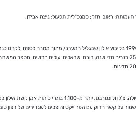
 העמותה: ראובן חזק; סמנכ"לית תפעול: ניצה אבידן.
המרכז למוסיקה וכיתות אמן לכינור קשת אילון, הוקם בשנת 1990 בקיבוץ אילון שבגליל המער
מור על קשר הדוק עם הפרוייקט והופכים לשגרירים של רצון טוב