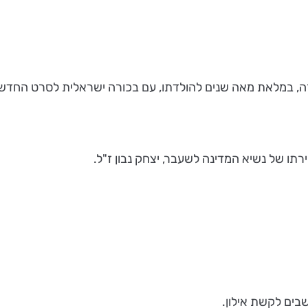
לאת מאה שנים להולדתו, עם בכורה ישראלית לסרט החדש של ה- BBC על 
תו של נשיא המדינה לשעבר, יצחק נבון ז"ל.