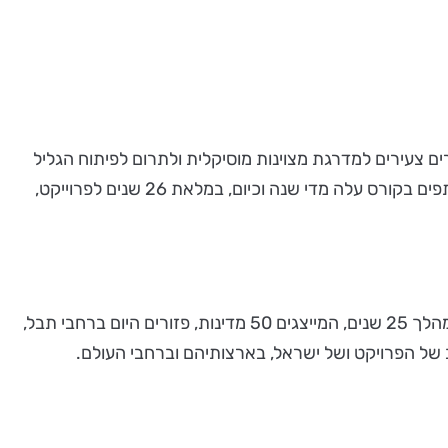
בי, מתוך מטרה לטפח ולקדם כנרים צעירים למדרגת מצוינות מוסיקלית ולתרום לפיתוח הגליל
הצפוני. בשנות הפעילות הראשונות השתתפו בכיתות האמן כ-25 כנרים מדי שנה, רובם ישראלים ועולים חדשים. מספר המשתתפים בקורס עלה מדי שנה וכיום, במלאת 26 שנים לפרוייקט,
בשנים האחרונות הצטרפו לקורס גם נגני כלי קשת אחרים - ויולה, צ'לו וקונטרבס. יותר מ-1,100 בוגרי כיתות אמן קשת אילון במהלך 25 שנים, המייצגים 50 מדינות, פזורים היום ברחבי תבל,
 של הפרויקט ושל ישראל, בארצותיהם וברחבי העולם.