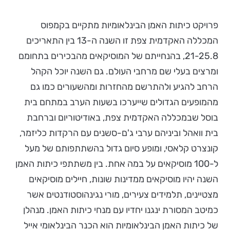
פרויקט כיתות האמן הבינלאומיות מתקיים בקמפוס
המכללה האקדמית צפת זו השנה ה-13 בין התאריכים
21-25.8, בהנחייתם של המוסיקאים מהבכירים בתחומם
ומרצים בעלי שם מרחבי העולם. גם השנה יוכל הקהל
הרחב להגיע ולהתרשם מהחזרות ומהשעורים כמו גם
מהמופעים הגדולים שייערכו בשעות הערב במתחם בית
בוסל שבמכללה האקדמית צפת, באודיטוריום וברחבת
בית וואהל וביניהם ערבי ג'ם-סשנים עם הרקדות כליזמר,
קונצרט קלאסי, ומופע סיום גדול בהשתתפותם של מעל
ל-100 מוסיקאים על במה אחת. בין משתתפי כיתות האמן
השנה יהיו מוסיקאים ממדינות שונות, חיילים מוסיקאים
מצטיינים, תלמידים צעירים, מורי נגינהוסטודנטים אשר
כמיטב המסורת ינגנו יחדיו עם מנחי כיתות האמן. מנהלן
של כיתות האמן הבינלאומיות הוא הכנר הבינלאומי אייל