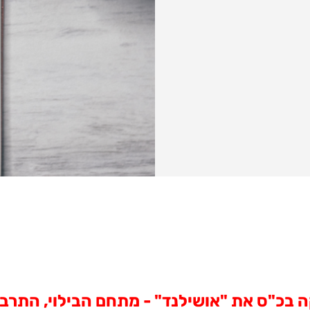
ה בכ"ס את "אושילנד" - מתחם הבילוי, התרבו