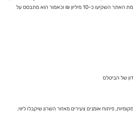
כולל פעילויות פיזיות וחברתיות המעניקים לילדים חוויה של ביקור בעולם דמיוני חוויתי מתקדם, שיוצר ביניהם אינטראקציה. בהקמת האתר השקיעו כ-10 מיליון ₪ וכאמור הוא מתבסס על
ון של הביטלס
ת ומקומיות, פיתוח אומנים צעירים מאזור השרון שיקבלו ליווי,