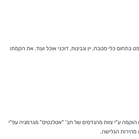
ירקות, חנויות קונספט בתחום כלי מטבח, יין וגבינות, דוכני אוכל ועוד. את הקמתו
, 30 מ' אורך עם מהירות גלישה של עד 30 קמ"ש. מגלשת האקסטרים הוקמה ע"י צוות מהנדסים של חב' "אטלנטיס" מגרמניה עפ"י
 מהירות הגלישה.