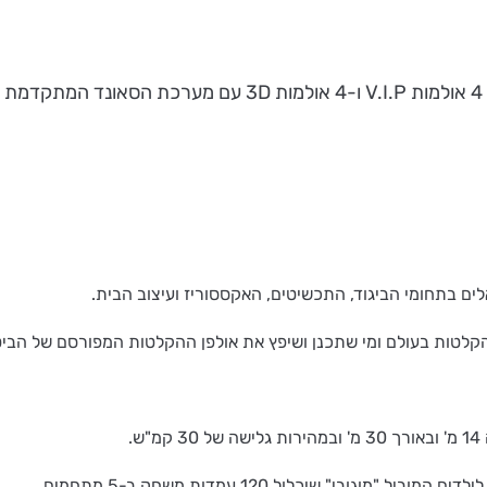
ות בעולם ומי שתכנן ושיפץ את אולפן ההקלטות המפורסם של הביטלס "EY ROADS
י" שיכלול 120 עמדות משחק ב-5 מתחמים.