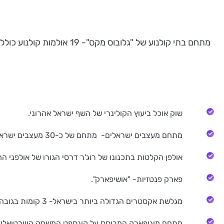
מתחם בתי קולנוע של "גלובוס מקס"- 19 אולמות קולנוע כולל 4 אולמות V.I.P ו-4 אולמות 3D עם מערכת הסאונד המתקדמת בעולם "DOLBY ATMOS".
שוק אוכל ביעוץ הקולינרי של השף ישראל אהרוני.
מתחם מעצבים ישראלים- מתחם של כ-30 מעצבים ישראלים בתחומי הביגוד, התכשיטים, האקססוריז ועיצוב הבית.
אולפן הקלטות בתכנונו של רוג'ר דרסי הגורו של אולפני ההקלט
פארק פנטזיות- "אושיפארק".
מגלשת אקסטרים הגדולה ביותר בישראל- 3 קומות בגובה 14 מ' ובאורך 30 מ' ובמהירות גלישה של 30 קמ"ש.
מתחם מוגופארק המבוסס על קונספט המשחק הווירטואלי לילדים המוביל "מוגוב