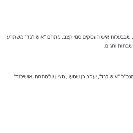
רה", שבבעלות איש העסקים סמי קצב. מתחם "אושילנד" משתרע
וגסטרונומיה. מנכ"ל "אושילנד", יעקב בן שמעון, מציין ש"מתחם 'אושילנד'