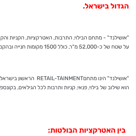
הגדול בישראל.
"אושילנד" - מתחם הבילוי, התרבות, האטרקציות, הקניות והק
על שטח של כ-52,000 מ"ר, כולל 1500 מקומות חנייה ובהקמתו השקיעו כ-500 מיליון ₪ והמקום יפעל 7 ימים בשבוע. כן, כולל שבתות וחגים.
"אושילנד" הינו מתחםNT
הוא שילוב של בילוי, פנאי, קניות ותרבות לכל הגילאים, בקונספ
בין האטרקציות הבולטות: