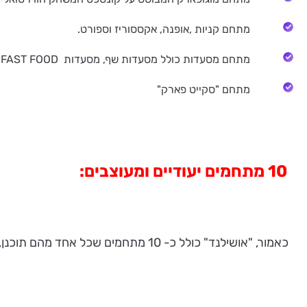
מתחם קניות ,אופנה, אקססוריז וספורט.
מתחם מסעדות כולל מסעדות שף, מסעדות FAST FOOD, בתי קפה, ברים ועוד...
מתחם "סקייט פארק"
10 מתחמים יעודיים ומעוצבים:
כאמור, "אושילנד" כולל כ- 10 מתחמים שכל אחד מהם תוכנן, עוצב והוקם ע"י מיטב המעצבים ואנשי המקצוע המובילים בתחומים אלו: