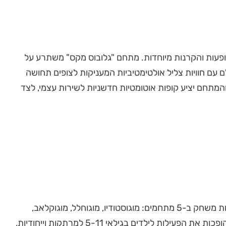
3D מסך חוצות פתוח ואולם ענק בן 500 מקומות לכנסים, אירועים, הופעות והקרנות מיוחדות. מתחם "גלובוס מקס" משתרע על
נד המתקדמות ביותר בעולם עם חוויות צליל אולטימטיביות המעניקות לצופים תחושה
 עצמו"- מערכת "DOLBY ATMOS". מידי יום יוקרנו בבתי הקולנוע של "גלובוס מקס" כ 110 סרטים, והמתחם יציע קופות אוטומטיות חדשניות לשירות עצמי, לצד
מרחב חוויות אינטראקטיבי המבוסס על קונספט המשחק הווירטואלי "מוגובי", משתרע על שטח של 1000 מ"ר כולל כ-120 עמדות משחק ב-5 מתחמים: מוגוסטודיו, מוגוחלל, מוגוקלאב,
תקרת כדורים, מוגוסיטי ומוגופאשן, קיר גרפיטי דיגיטלי וכוכב סופר נובה. בהקמת "המוגופארק" שולבו טכנולוגיות מתקדמות, שהופכות את הפעילות לילדים בגילאי 5-11 למרתקות וייחודיות,