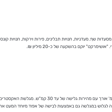
רע על שטח 1700 מ"ר ויכלול כ-30 מסעדות, מסעדות שף, מעדניות, חנויות תבלינים, פירות ו
שימרקט" יוקם בהשקעה של כ-20 מיליון ₪.
הראשונה והגדולה ביותר בישראל - 3 קומות, 14 מ' גובה
יהיה לגלוש במגלשה גם באמצעות לבישה של אפוד מיוחד המעט את