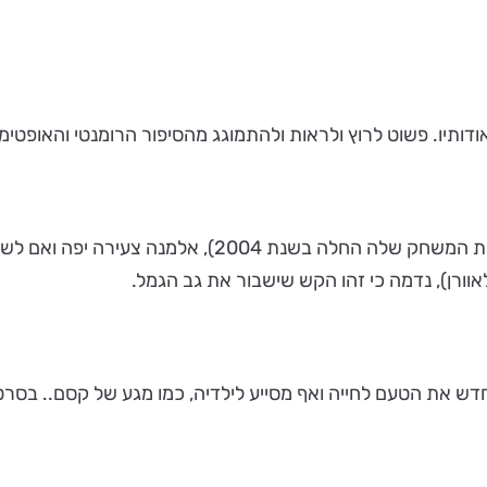
ודותיו. פשוט לרוץ ולראות ולהתמוגג מהסיפור הרומנטי והאופטימ
לואיז (וירז'יני אפירה - שחקנית ומדבבת ילידת בלגיה, שק
אוורן), נדמה כי זהו הקש שישבור את גב הגמל.
 מחדש את הטעם לחייה ואף מסייע לילדיה, כמו מגע של קסם.. בס