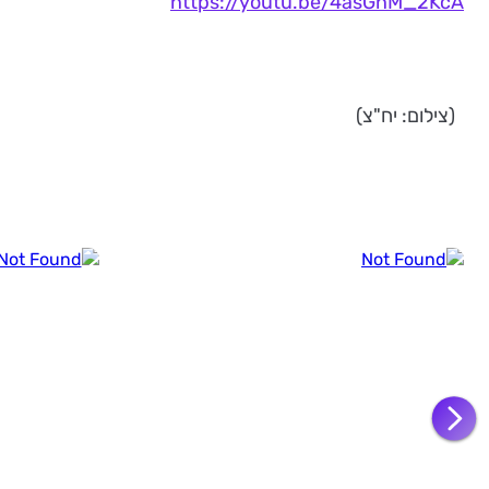
https://youtu.be/4asGnM_2KcA
(צילום: יח"צ)