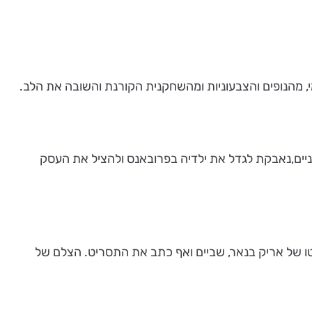
י, מהנופים והצבעוניות ומהשחקנית הקורנת והשובה את הלב.
ריירת המשחק שלה החלה בשנת 2004), אלמנה צעירה יפה ואם לשניים,נאבקת לגדל את ילדיה בפרובאנס ולהציל את העסק
רטו של אריק בנאר, שביים ואף כתב את התסריט. הצלם של