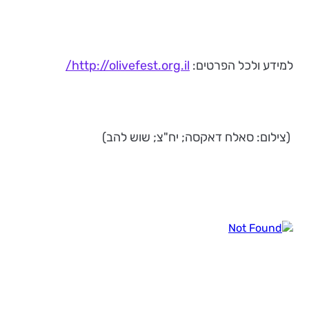
למידע ולכל הפרטים:
http://olivefest.org.il/
(צילום: סאלח דאקסה; יח"צ; שוש להב)