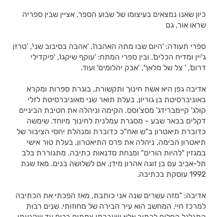
כיון שאנו נמצאים בעיצומו של שבוע הספר, אציין שבין ספריה
שראו אור, גם
ספרי תעודה: 'היום שבו מתה האהבה', 'אהבה בסיבוב שני', 'טרזן
ג'יין ומדיח הכלים'. ובין ספרי המתח: 'עוקף שיקגו', 'פיקדילי
דרום', ' צל של מלאך', 'אבק יהלומים' ועוד.
אדיבה גפן היא אשת חינוך ותקשורת, בוגרת ספרות ומקרא
באוניברסיטת בן גוריון, בעלת תואר שני מאוניברסיטת לזלי
קולג' קיימברידג' מסצ'וסס. הקימה וניהלה את חטיבת הביניים
דקלים בבאר שבע - מסגרת עמלנית לחינוך מיוחד. שימשה
כדוברת תיאטרון ב"ש ואח"כ כדוברת ומנהלת יחסי הציבור של
תיאטרון הבימה. ניהלה את פרס התיאטרון, בעלת טור אישי
במגזין "להיות הורים" ומנחת סדנאות כתיבה. מתגוררת בלב
תל-אביב עם בן זוגה אהרון מידן. אם לשלושה בנים. מאז שנת
1992 עוסקת בכתיבה.
אדיבה: "מזה עשרים שנה אני כותבת, מאז הפכתי את הכתיבה
למרכז חיי. המחשב הוא עיר הבירה של מחוזותי. שנים רבות
התגלגל החלום לכתוב אלא שעברתי צמתים רבים עד שהגעתי