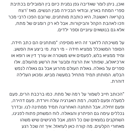
ואכן, ניתן לומר שאדיבה גפן נמנית כיום בין המובילים בכתיבת
ספרי המתח בארץ, ובודאי הבכירה מבין הנשים. מאז 'רצח
בקריאה ראשונה', היא כותבת מותחנים, שרובם הפכו לרבי מכר
וזכו לאהבת הקהל והביקורות. אבל לא רק רומנים של מתח,
אלא גם בנושאים עיוניים וספר ילדים.
על משיכתה לז'אנר זה היא מוסיפה: "מותחנים הם כתב חידה.
הסופר המשוכלל ממציא חידה - מי רצח. מי ביצע את הפשע.
ומיד ממציא בלש, לפעמים איש משטרה או עורך דין או רופא או
ארכיאולוג, שפותר את הרצח ומבער את הרשע מהעולם. אלו
ספרים על גאולה. גאולת העולם מהרוע אבל גם גאולה לנפש
הבלש. המותחן תמיד מתחיל במעשה מביש, ומכאן העלילה
דוהרת.
"הכותב חייב לשמור על רמה של מתח. כמו ברכבת הרים, פעם
למעלה ופעם למטה, רמת האנרגיה עולה ויורדת. פעם דהירה,
ופעם זחילה, אבל התחנה האחרונה תמיד ממתינה לנו. ובדרך
נכללים עימה גם הפיתרון והגאולה. לוח המשחק פתוח לפנינו,
השחקנים נמצאים שם כל הזמן, אבל מרגישים שיש משהו
מאחורי הקלעים. מה קורה כאן לעזאזל. איך זה שכל רגע