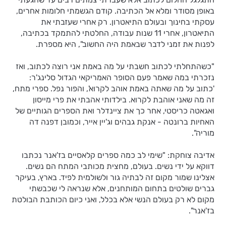
באופן מסודר ומלא אל הכתיבה. קודם הגשמתי חלומות אחרים,
עסקתי בחינוך ובעולם התיאטרון. רק אחרי שעזבתי את
התיאטרון, אחרי 11 שנות עבודה, החלטתי להתמקד בכתיבה,
לפנות את זמני לדבר שבאמת היה החשוב", היא מספרת.
"כשהתחלתי לכתוב חשבתי על מה באמת אני רוצה לכתוב, ואז
נזכרתי במה שאמר פעם הסופר האמריקאי הגדול סלינג'ר:
'כתוב על מה שאתה באמת אוהב לקרוא', והפור נפל. ספרי מתח,
זה מה שאני אוהבת לקרוא. בילדותי אהבתי את פרי מייסון
ואגאטה כריסטי, אחר כך את ציינדלר ואת הספרים הגותיים של
האחיות ברונטה - אנקת גבהים וג'יין אייר, וכמובן דפנה דה
מוריה".
אדיבה צוחקת: "שימי לב כמה ספרים קלאסיים בז'אנר נכתבו
דווקא על ידי נשים. בעולם, מחצית מכותבי המתח הם נשים.
אצלינו שמור מקום זה לבתיה גור ולשולמית לפיד. בארץ, בעיקר
גברים שולטים בתחום המותחנים, אלא שנראה לי שכבשתי
מקום לא רק בעולם הנשי אלא בכלל, ואני כיום הכותבת הבולטת
בז'אנר".