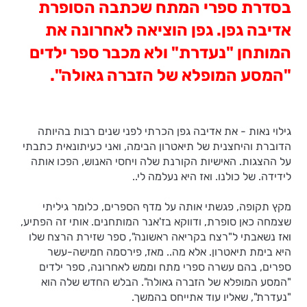
בסדרת ספרי המתח שכתבה הסופרת
אדיבה גפן. גפן הוציאה לאחרונה את
המותחן "נעדרת" ולא מכבר ספר ילדים
"המסע המופלא של הזברה גאולה".
גילוי נאות - את אדיבה גפן הכרתי לפני שנים רבות בהיותה
הדוברת והיחצנית של תיאטרון הבימה, ואני כעיתונאית כתבתי
על ההצגות. האישיות הקורנת שלה ויחסי האנוש, הפכו אותה
לידידה. של כולנו. ואז היא נעלמה לי..
מקץ תקופה, פגשתי אותה על מדף הספרים, כלומר גיליתי
שצמחה כאן סופרת, ודווקא בז'אנר המותחנים. אותי זה הפתיע,
ואז נשאבתי ל"רצח בקריאה ראשונה", ספר שזירת הרצח שלו
היא בימת תיאטרון. אלא מה.. מאז, פירסמה חמישה-עשר
ספרים, בהם עשרה ספרי מתח וממש לאחרונה, ספר ילדים
"המסע המופלא של הזברה גאולה". הבלש החדש שלה הוא
"נעדרת", שאליו עוד אתייחס בהמשך.