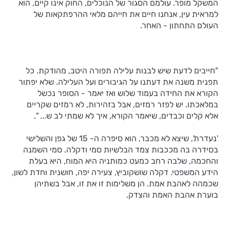
המשקל מופר. עולמם הסגור של הנוכלים, החוק אינו קיים, הוא
למראית עין, אנחנו חיים את חייהם מלאי ההרפתקאות של
העולם התחתון - האחר.
"חייבים לדעת שיש לבנות עלילה תפורה היטב, מהודקת. כל
תפנית משנה את דעתנו על הגיבורים ועל העלילה. שלא יפתור
הקורא את החידה בעמוד שלוש ואז יאמר - הסופר נכשל
במלאכתו. יש לפזר רמזים, אבל בזהירות, לא רמזים שקריים
אלא קלים וכבדים, שיאמר הקורא, איך לא שמתי לב ש... ".
'נעדרת', שיצא לא מכבר, הוא סיפרה ה- 15 של גפן והשלישי
בסידרה בה מככבות צמד הבלשיות סמי ודקלה. סמי השמנה
והחכמה, שלבה רחב כמעט כמותניה היא המוח, היא בעלת
הידע המשפטי. דקלה שושקוביץ, צעירה יפה, חושנית וחדת לשון,
שכמהה לאהבת אמת. הן משלימות זו את זו, אבל בשתיהן
בוערת אהבת האמת והצדק.