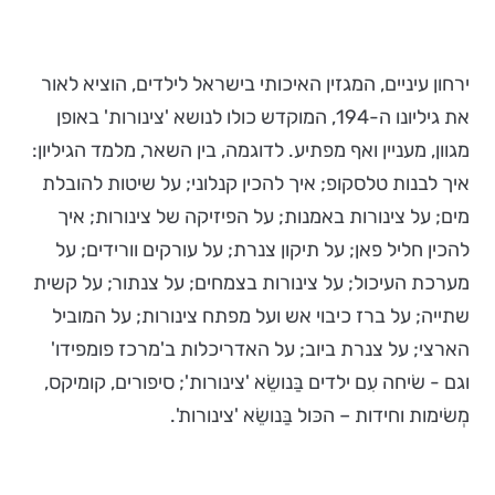
ירחון עיניים, המגזין האיכותי בישראל לילדים, הוציא לאור
את גיליונו ה-194, המוקדש כולו לנושא 'צינורות' באופן
מגוון, מעניין ואף מפתיע. לדוגמה, בין השאר, מלמד הגיליון:
איך לבנות טלסקופ; איך להכין קנלוני; על שיטות להובלת
מים; על צינורות באמנות; על הפיזיקה של צינורות; איך
להכין חליל פאן; על תיקון צנרת; על עורקים וורידים; על
מערכת העיכול; על צינורות בצמחים; על צנתור; על קשית
שתייה; על ברז כיבוי אש ועל מפתח צינורות; על המוביל
הארצי; על צנרת ביוב; על האדריכלות ב'מרכז פומפידו'
וגם - שׂיחה עִם ילדים בַּנושֵׂא 'צינורות'; סיפורים, קומיקס,
מְשׂימות וחידות – הכּול בַּנושֵׂא 'צינורות'.