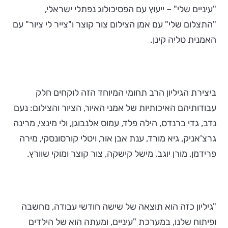
"עיניים שלי" – ייעוץ עם הפסיכולוג נפתלי ישראלי,
"התצלום שלי" עם אמן הצילום צור קוצר ו"צייר לי ציור" עם
האמנית טליה קינן.
ביצירת הגיליון הרב תחומי המיוחד הזה לוקחים חלק
עבודותיהם האיכותיות של אמני האיור, הציור והצילום: נעם
נדב, גדי ברנדס, הילה פלד, עמוס אלנבוגן, ולי מינצי, מרינה
גרצ'אניק, גיא מורד, ענת אבן אור, ויטלי קורסונסקי, מירה
פרידמן, מורן יוגב, מישל קישקה, צור קוצר ומוקי שוורץ.
"גיליון כזה הוא תוצאה של שישה חודשי עבודה, מחשבה
ופיתוח שלנו, במערכת "עיניים, ומעתה הוא של הילדים