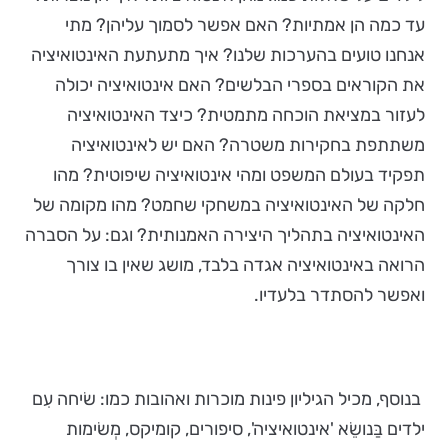
עד כמה הן אמתיות? האם אפשר לסמוך עליהן? מתי
אנחנו טועים בהערכות שלנו? איך מתעתעת האינטואיציה
את הקוראים בספרי הבלשים? האם אינטואיציה יכולה
לעזור במציאת הוכחה מתמטית? כיצד האינטואיציה
משתתפת בחקירות משטרה? האם יש לאינטואיציה
תפקיד בעולם המשפט ומהי אינטואיציה שיפוטית? מהו
חלקה של האינטואיציה במשחקי שחמט? מהו מקומה של
האינטואיציה בתהליך היצירה האמנותית? וגם: על הסברה
הרואה באינטואיציה אגדה בלבד, מושג שאין בו צורך
ואפשר להסתדר בלעדיו.
בנוסף, מכיל הגיליון פינות מוכרות ואהובות כמו: שׂיחה עִם
ילדים בַּנושֵׂא 'אינטואיציה', סיפורים, קומיקס, מְשׂימות