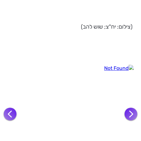
(צילום: יח"צ; שוש להב)