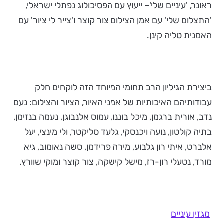
ראונר, 'עיניים שלי'– ייעוץ עם הפסיכולוג נפתלי ישראלי,
'התצלום שלי' עם אמן הצילום צור קוצר ו'צייר לי ציור' עם
האמנית טליה קינן.
ביצירת הגיליון הרב תחומי המיוחד הזה לוקחים חלק
עבודותיהם האיכותיות של אמני האיור, הציור והצילום: נעם
נדב, אורית ברגמן, מיכל בוננו, עמוס אלנבוגן, נעמה בנזימן,
בתיה קולטון, נועה ויכנסקי, גלעד סליקטר, ולי מינצי, יעל
אלברט, איתי רון גלבוע, מירה פרידמן, סשה נאומוב, גיא
מורד, נטעלי רון-רז, מישל קישקה, צור קוצר ומוקי שוורץ.
מגזין עיניים