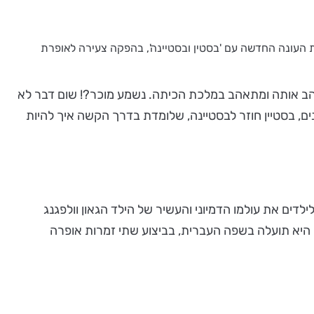
 העונה החדשה עם 'בסטין ובסטיינה', בהפקה צעירה לאופרת
 אוהב אותה ומתאהב במלכת הכיתה. נשמע מוכר?! שום דבר לא
ם, בסטיין חוזר לבסטיינה, שלומדת בדרך הקשה איך להיות
דים את עולמו הדמיוני והעשיר של הילד הגאון וולפגנג
דאוס מוצרט. מוצרט החל להלחין בגיל צעיר מאוד וגם את האופרה הראשונה שלו "בסטיין ובסטיינה", כתב כשהיה ילד בן 12. היא תועלה בשפה העברית, בביצוע שתי זמרות אופרה