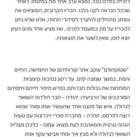
לזכייה בפרס נובל, נמצא ערב אחד מת במיטתו, לאחר
שככל הנראה לקה בלבו­­­­­­. חבריו הקרובים, המוצאים את
גופתו, מתחילים להיערך לסידורי הלוויה, אלא שלא ניתן
להכריז על מת כמועמד לפרס.. ואז מציע אחד מהם רעיון
יוצא דופן, שאין לשער את תוצאותיו.
"שטוקהולם" עוקב אחר קורותיהם של החמישה, החיים
והמת, במשך שמונה ימים. על רקע נסיבות קיצוניות
המותחות את גבולות חברותם, נפרש סיפור חייהם ויחסיהם
המורכבים של הרביעיה: יהודה - חבר הילדות השואף
לגדולה, איש של פטנט אחד שהעשיר אותו וספר שהוא
רוצה לפרסם; זוהרה - מחברת ספרי זיכרונות עם טעות
הגהה טרגית והמאהבת לעת מצוא; עמוס - כלכלן מצליח
השואף לגדולה ולא מבין איך ומתי אבישי עקף אותו