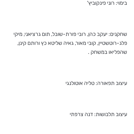
בימוי: רוני פינקוביץ'
שחקנים: יעקב כהן, רובי פורת-שובל, תום גרציאני, מיקי
פלג-רוטשטיין, קובי מאור, גאיה שליטא כץ ורותם קינן,
שהפליאו במשחק .
עיצוב תפאורה: טליה אוטולנגי
עיצוב תלבושות: דנה צרפתי