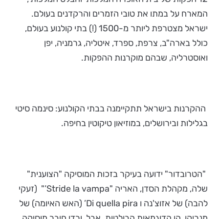
המארח על במתו את טובי הזמרים והרקדנים בעולם.
ישראל מצטרפת ליותר מ-1500 (!) בתי קולנוע בעולם,
כולל בארה"ב, צרפת, ספרד, איטליה, גרמניה, יפן
ואוסטרליה, שבהם מוקרנות ההפקות.
ההקרנות בישראל תתקיימנה בבתי הקולנוע: סינמה סיטי
בגלילות ובירושלים, במוזיאון טיקוטין בחיפה.
"הטרובדור" ידועה בעיקר בזכות המוסיקה "הצוענית"
שלה, מקהלת הסדן, האריה "Stride la vampa’" (זעקי
להבה) של אזוצ'נה ו Di quella pira’ (האש האיומה) של
מנריקו, הן הדוגמאות הבולטות. אבל ורדי חיבר מוסיקה