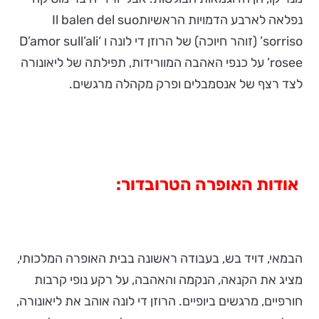
נפלאה לארבע הדמויות הראשיותIl balen del suo
sorriso’ (זוהר חיוכה) של הרוזן די לונה ו ‘D’amor sull’ali
rosee’ על כנפי האהבה המוורידות, תפילתה של ליאונורה
לצד רצף של אנסמבלים ופרק מקהלה מרגשים.
אודות האופרה הטרובדור:
הבמאי, דויד בש, בעבודה ראשונה בבית האופרה המלכותי,
מציג את הקנאה, הנקמה והאהבה, על רקע נופי קרבות
חורפיים, מרגשים ביופיים. הרוזן די לונה אוהב את ליאונורה,