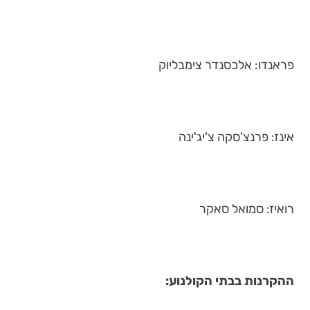
פראנדו: אלכסנדר צימבליוק
אינז: פרנצ'סקה צ'יג'ינה
רואיז: סמואל סאקר
ההקרנות בבתי הקולנוע: