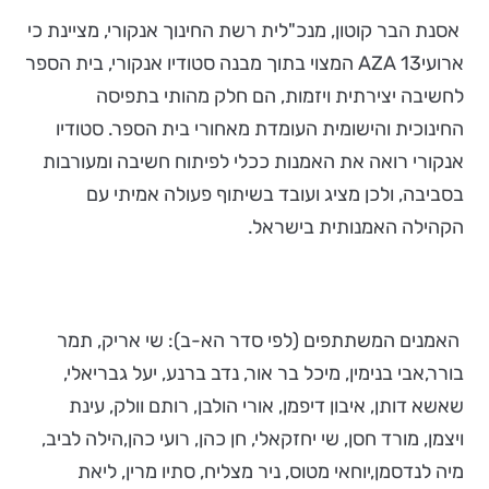
אסנת הבר קוטון, מנכ"לית רשת החינוך אנקורי, מציינת כי
ארועיAZA 13 המצוי בתוך מבנה סטודיו אנקורי, בית הספר
לחשיבה יצירתית ויזמות, הם חלק מהותי בתפיסה
החינוכית והישומית העומדת מאחורי בית הספר. סטודיו
אנקורי רואה את האמנות ככלי לפיתוח חשיבה ומעורבות
בסביבה, ולכן מציג ועובד בשיתוף פעולה אמיתי עם
הקהילה האמנותית בישראל.
האמנים המשתתפים (לפי סדר הא-ב): שי אריק, תמר
בורר,אבי בנימין, מיכל בר אור, נדב ברנע, יעל גבריאלי,
שאשא דותן, איבון דיפמן, אורי הולבן, רותם וולק, עינת
ויצמן, מורד חסן, שי יחזקאלי, חן כהן, רועי כהן,הילה לביב,
מיה לנדסמן,יוחאי מטוס, ניר מצליח, סתיו מרין, ליאת