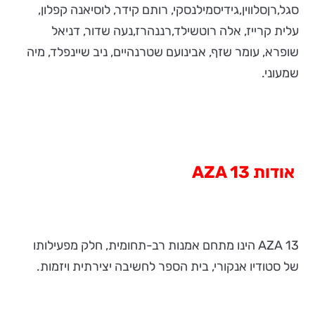
סגל,רןסלווין,גידיסמילנסקי, רותם קידר, לוסיאנה קפלון,
עלית קרייז, אלה רוטשילד,רננהרז,נעה שדור, דניאל
שופרא, עומר שזף, אבינועם שטרנהיים, ניב שיינפלד, מיה
שמעוני.
אודות
AZA 13
AZA 13 הינו מתחם אמנות רב-תחומית, חלק מפעילותו
של סטודיו אנקורי, בית הספר לחשיבה יצירתית ויזמות.