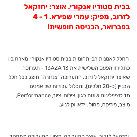
בבית
סטודיו אנקורי
.
אוצר
: יחזקאל
לזרוב, מפיק: עמרי שפירא. 1 - 4
בפברואר, הכניסה חופשית!
החלל לאמנות רב-תחומית בבית סטודיו אנקורי, מארח בין
כתליו זו הפעם השלישית את 13AZA 13 - תערוכה
שאוצר יחזקאל לזרוב. התערוכה "צנזורה" תוצג בכל חללי
הבניין (כ-20 חללים), ותכלול עבודות של אמנים
מדיסציפלינות שונות כגון: צילום, ציור, Performance,
מיצב, מוזיקה, מחול ,וידאו וקולנוע.
יחזקאל לזרוב, אוצר התערוכה, מציין: התערוכה תתמקד