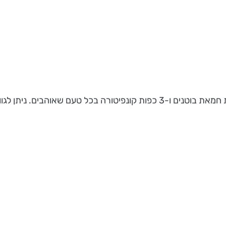
מלית חמאת בוטנים עם קונפיטורה - מערבבים בקערה 2 כפות חמאת בוטנים ו-3 כפו