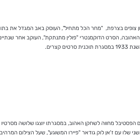
ן צופים בצרפת, "מחר הכל מתחיל", העוסק באב המגדל את בתו
האהובה, הסרט הדוקמנטרי "פולין מתנתקת", העוקב אחר שנתיים 
 קצרים.
בלמונדו 60 שנות קריירה ולכן יקיים הפסטיבל מחווה לשחקן האהוב, במסגרתו יוצג
ת השנה 2", וגם שיתוף הפעולה השני שלו עם ז'אן לוק גודאר "פיירו המשוגע", שעל