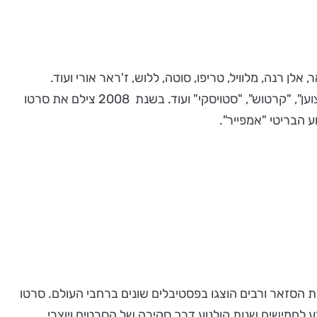
אים, בהם גודאר, אלן רנה, מלוויל, טריפו, סוטה, ללוש, ז'ראר אורי ועוד.
בלמונדו היה שותף לכמה מן הסרטים שהם כבר חלק מהקלאסיקה של הקולנוע הצרפתי, "עד כלות הנשימה", "בורסלינו", "המקצוען", "קרטוש", "סטויסקי" ועוד. בשנת 2008 צילם את סרטו
הסזאר ורבים הוצגו בפסטיבלים שונים ברחבי העולם. סרטו
ע לחמישים שנות קולנוע דרך סקירה של הסרטים ויוצרי