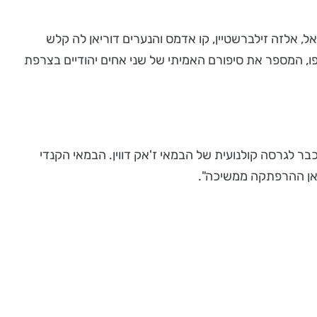
יסטיאן דוגואיי Christian Duguay בהשתתפות של פטריק ברואל, אלזה זילברשטיין, קו אדמס והנערים דוריאן לה קלש
ופו, המספר את סיפורם האמיתי של שני אחים יהודיים בצרפת
 לגרסה קולנועית של הבמאי ז'אק דווין. הבמאי הקנדי
יאן ההרפתקה ממשיכה".