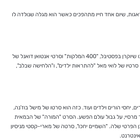
גות, שיום אחד חייו מתהפכים כאשר הוא מגלה שנולדה לו
הקולנוע הצרפתי הרבה לעסוק בילדים, בנעורים, בהתבגרות ובחינוך בדרכו המיוחדת. מן הסרטים "אפס בהתנהגות" של ז'אן ויגו שיוקרן בפסטיבל, "400 המלקות" וסרטי אנטואן דואנל של
סרטיו של לואי מאל "להתראות ילדים", ו"הלחישה שבלב",
יחסי הורים וילדים ועוד. כזה הוא סרטו של מישל בוז'נה,
ר מרסיי, על גבול עולם הפשע. הסרט "המורה" של הבמאית
הפרטי שלה. "השמיים יחכו", סרטה של מארי-קסטי מניסיון