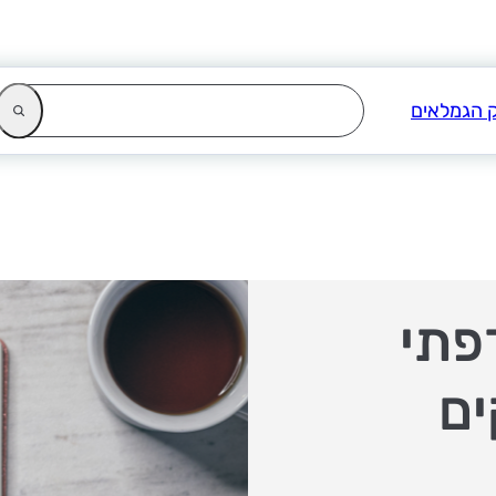
פתי
ים