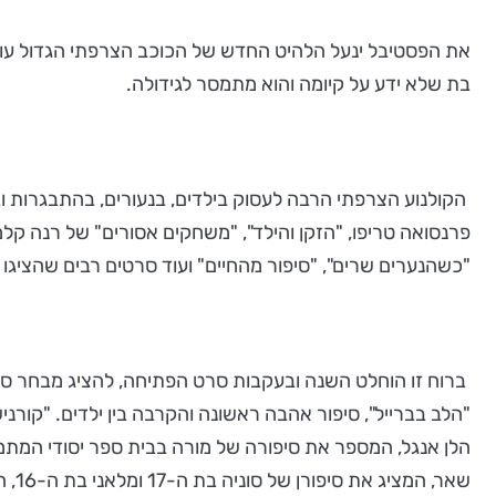
את הפסטיבל ינעל הלהיט החדש של הכוכב הצרפתי הגדול עומר
בת שלא ידע על קיומה והוא מתמסר לגידולה.
פרנסואה טריפו, "הזקן והילד", "משחקים אסורים" של רנה קלמ
"כשהנערים שרים", "סיפור מהחיים" ועוד סרטים רבים שהציגו את
ברוח זו הוחלט השנה ובעקבות סרט הפתיחה, להציג מבחר סרטים
"הלב בברייל", סיפור אהבה ראשונה והקרבה בין ילדים. "קור
הלן אנגל, המספר את סיפורה של מורה בבית ספר יסודי המתמו
שאר, המציג את סיפורן של סוניה בת ה-17 ומלאני בת ה-16, המנסות להצטרף לכוחות איסלמיים קיצוניים בעקבות התאהבות באינטרנט.