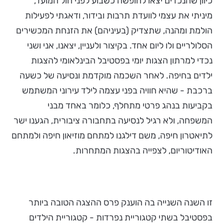
כיוון שהנכדים יצאו לחופשה כשבוע לפני חול המועד,
מיניתי את עצמי לוועדת תרבות ובידור, ודאגתי לפעילות
הולמת ומהנה, שתצדיק (בעיניהם) את הזנחת המכשירים
הסלולריים ולו ליום אחד. בקיצור ולעניין, יצאנו, אני ושני
נכדי למרתון הצגות יומי בפסטיבל הבינלאומי להצגות
ילדים בחיפה. לאחר השכמה מוקדמת ונסיעה של כשעה
ברכבת - שהיא חוויה בפני עצמה לילד עירוני המשתמש
בקביעות בנהג פרטי מתחלף, כלומר באחד מבני
המשפחה, ולא רגיל לנסיעה בתחבורה ציבורית, הגענו ישר
לתיאטרון חיפה, משם דילגנו למתחם מוזיאון חיפה ולמתחם
האודיטוריום, לצפייה בהצגות המתחרות.
זו השנה השנייה בה הוענק פרס ההצגה הטובה ביותר
בפסטיבל בשתי קטגוריית נפרדות - קטגוריית הילדים