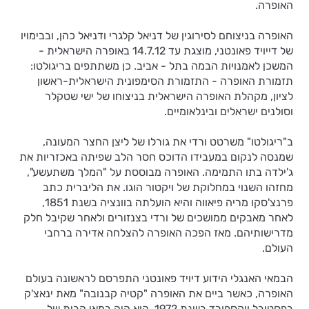
האופרה.
האופרה בניצוחם לסירוגין של דניאל קלגרי ודניאל כהן, ובבימויו
של דייויד פאונטני, מוצגת עד 14.7.12 באופרה הישראלית -
המשכן לאמנויות הבמה בתל - אביב. כן משתתפים בריגולטו:
תזמורת האופרה - התזמורת הסימפונית הישראלית-ראשון
לציון, מקהלת האופרה הישראלית בניצוחו של ישי שטקלר
וסולנים ישראלים ובינלאומיים.
ב"ריגולטו" משרטט ורדי את גורלו של ליצן החצר המעונה,
שמנסה לנקום במעבידו הדוכס חסר הלב שפיתה באכזריות את
ג'ילדה בתו התמימה. האופרה מבוססת על "המלך משתעשע",
מחזהו השנוי במחלוקת של ויקטור הוגו. את הליברית כתב
פרנצ'סקו מריה פיאווה והיא הועלתה בוונציה בשנת 1851,
לאחר מאבקים ממושכים של ורדי בצנזורים ולאחר שקיבל חלק
מדרישותיהם. מאז הפכה האופרה להצלחה אדירה ברחבי
העולם.
הבמאי האנגלי הידוע דיויד פאונטני התפרסם לראשונה בעולם
האופרה, כאשר ביים את האופרה "קטיה קבנובה" מאת ינאצ'ק
בפסטיבל ווקספורד בשנת 1972. הוא היה במאי הבית של