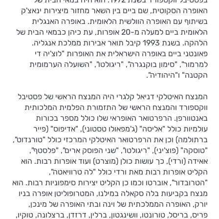
האופרה הסקוטית, שם ביים בין השאר מחזור מיצירות ינאצ'ק
בשיתוף עם האופרה הוולשית הלאומית. באופרה האנגלית
הלאומית ביים למעלה מ-20 אופרות, עת כיהן כבמאי הבית של
הלהקה. בשנת 1993 קיבל תואר אבירות ממלכת אנגליה.
פאונטני ביים באופרה הישראלית את האופרות "לוצ'יה די
למרמור", "סימון בוקנגרה", "ריגולטו", "השועלה הערמומית
הקטנה" ו"היהודיה".
המנצח האיטלקי דניאל קלגרי היה המנצח הראשי של פסטיבל
ווקספורד והמנצח הראשי של התזמורת הפלמית המלכותית
באנטוורפן. הרפרטואר האופראי שלו כולל מספר בכורות
עולמיות כולל "אליסה" (ג'מפאולו טסטוני), "אדיפוס" (פייר
ברתולמה) וכן את הרפרטואר האיטלקי המרכזי כולל "טורנדוט",
"טוסקה" (פוצ'יני), "ריגולטו", "שני הפוסק ארים", "פלסטף",
אאידה (ורדי), כך עושות כולן (מוצרט) ועוד אופרות רבות. הוא
הקליט אופרות רבות מאת ורדי כולל "לה טרוויאטה",
"הטרובדור", אוברטו וכמו כן הקליט יצירות סימפוניות רבות. הוא
מנצח בקביעות בלה סקאלה במילנו, המטרופוליטן אופרה בניו
יורק, האופרה הממלכתית של וינה ובתי האופרה של מינכן,
פריס, בריסל, טורונטו, וושינגטון, ברלין, דרזדן, ברצלונה, טוקיו,