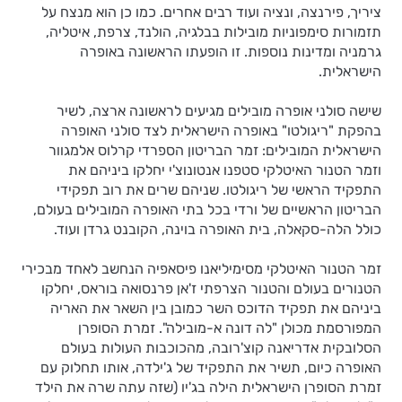
ציריך, פירנצה, ונציה ועוד רבים אחרים. כמו כן הוא מנצח על
תזמורות סימפוניות מובילות בבלגיה, הולנד, צרפת, איטליה,
גרמניה ומדינות נוספות. זו הופעתו הראשונה באופרה
הישראלית.
שישה סולני אופרה מובילים מגיעים לראשונה ארצה, לשיר
בהפקת "ריגולטו" באופרה הישראלית לצד סולני האופרה
הישראלית המובילים: זמר הבריטון הספרדי קרלוס אלמגוור
וזמר הטנור האיטלקי סטפנו אנטונוצ'י יחלקו ביניהם את
התפקיד הראשי של ריגולטו. שניהם שרים את רוב תפקידי
הבריטון הראשיים של ורדי בכל בתי האופרה המובילים בעולם,
כולל הלה-סקאלה, בית האופרה בוינה, הקובנט גרדן ועוד.
זמר הטנור האיטלקי מסימיליאנו פיסאפיה הנחשב לאחד מבכירי
הטנורים בעולם והטנור הצרפתי ז'אן פרנסואה בוראס, יחלקו
ביניהם את תפקיד הדוכס השר כמובן בין השאר את האריה
המפורסמת מכולן "לה דונה א-מובילה". זמרת הסופרן
הסלובקית אדריאנה קוצ'רובה, מהכוכבות העולות בעולם
האופרה כיום, תשיר את התפקיד של ג'ילדה, אותו תחלוק עם
זמרת הסופרן הישראלית הילה בג'יו (שזה עתה שרה את הילד