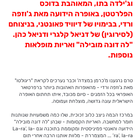
וג'ילדה בתו, המאוהבת בדוכס
הפלרטטן, באופרה הידועה מאת ג'וזפה
ורדי, בבימויו של דיוויד פאונטני, בניצוחם
(לסירוגין) של דניאל קלגרי ודניאל כהן.
"לה דונה מובילה" ואריות מופלאות
נוספות.
טרם נרגענו מ'כרמן במצדה' וכבר נערכים לקראת "ריגולטו"
מאת ג'וזפה ורדי - מהאופרות האהובות ביותר ברפרטואר
האופראי בכל הזמנים - סיום מכובד, איתו תחתום האופרה
הישראלית עונה גדושה, מוצלחת ועמוסה.
במרכז הבמה ניצב כלוב זכוכית, שלו כמה משמעויות שנותנות
חומר למחשבה. האריות הקסומות - שבהן "לה דונה מובילה"
הידועה והאנטי פמיניסטית ומקוממת בתוכנה וגם La-ra’, la-
ra’, la-ra’ ... המצמררת - מלוות אותנו הרבה אחרי תום